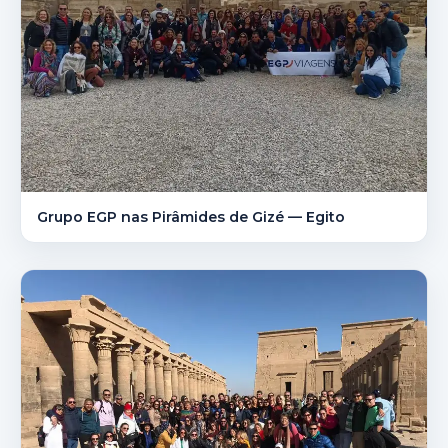
Grupo EGP nas Pirâmides de Gizé — Egito