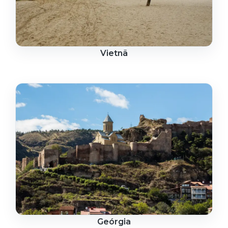
Vietnã
Geórgia