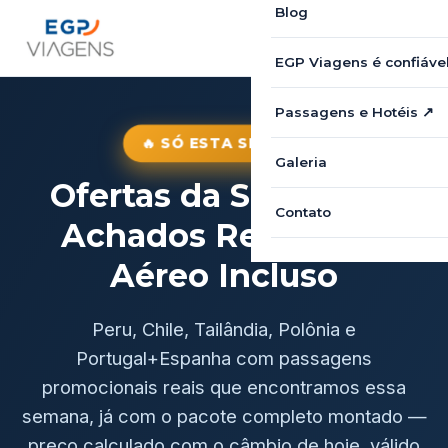
Blog
EGP Viagens é confiáve
Passagens e Hotéis ↗
🔥 SÓ ESTA SEMANA
Galeria
Ofertas da Semana: 5
Contato
Achados Reais com
Aéreo Incluso
Peru, Chile, Tailândia, Polônia e
Portugal+Espanha com passagens
promocionais reais que encontramos essa
semana, já com o pacote completo montado —
preço calculado com o câmbio de hoje, válido