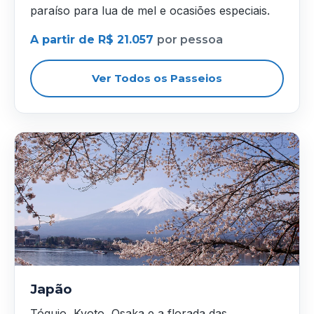
paraíso para lua de mel e ocasiões especiais.
A partir de R$ 21.057
por pessoa
Ver Todos os Passeios
Japão
Tóquio, Kyoto, Osaka e a florada das