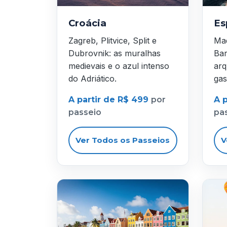
Croácia
Es
Zagreb, Plitvice, Split e
Mad
Dubrovnik: as muralhas
Bar
medievais e o azul intenso
arq
do Adriático.
gas
A partir de R$ 499
por
A 
passeio
pa
Ver Todos os Passeios
V