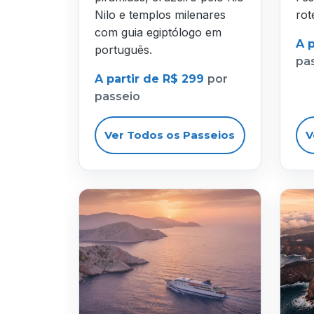
Nilo e templos milenares
rot
com guia egiptólogo em
A 
português.
pa
A partir de R$ 299
por
passeio
Ver Todos os Passeios
V