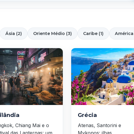
Ásia (2)
Oriente Médio (3)
Caribe (1)
América 
ilândia
Grécia
gkok, Chiang Mai e o
Atenas, Santorini e
tival das Lanternas: um
Mykonos: ilhas