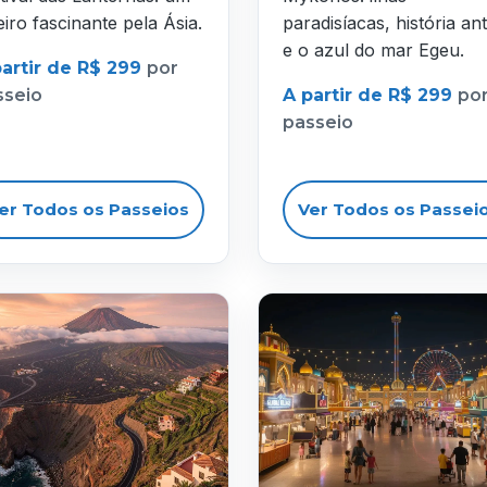
eiro fascinante pela Ásia.
paradisíacas, história ant
e o azul do mar Egeu.
partir de R$ 299
por
sseio
A partir de R$ 299
po
passeio
er Todos os Passeios
Ver Todos os Passei