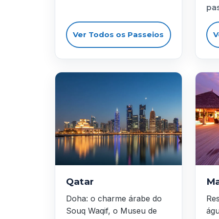
pa
Ver Todos os Passeios
V
Qatar
Ma
Doha: o charme árabe do
Res
Souq Waqif, o Museu de
águ