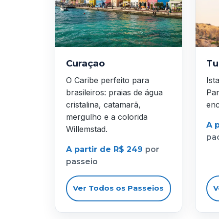
Curaçao
Tu
O Caribe perfeito para
Ist
brasileiros: praias de água
Pam
cristalina, catamarã,
enc
mergulho e a colorida
A p
Willemstad.
pa
A partir de R$ 249
por
passeio
Ver Todos os Passeios
V