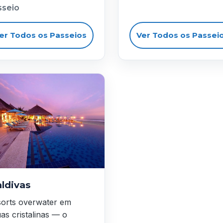
sseio
er Todos os Passeios
Ver Todos os Passei
ldivas
orts overwater em
as cristalinas — o