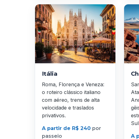
Itália
Ch
Roma, Florença e Veneza:
San
o roteiro clássico italiano
Ata
com aéreo, trens de alta
And
velocidade e traslados
gêi
privativos.
est
Sul
A partir de R$ 240
por
passeio
A 