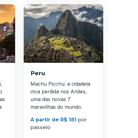
Peru
o,
Machu Picchu: a cidadela
o
inca perdida nos Andes,
as
uma das novas 7
a
maravilhas do mundo.
A partir de R$ 181
por
passeio