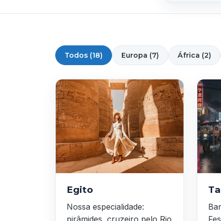
Todos (18)
Europa (7)
África (2)
Egito
Ta
Nossa especialidade:
Ban
pirâmides, cruzeiro pelo Rio
Fes