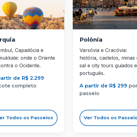
rquia
Polônia
ambul, Capadócia e
Varsóvia e Cracóvia:
ukkale: onde o Oriente
história, castelos, minas
ontra o Ocidente.
sal e city tours guiados 
português.
artir de R$ 2.299
cote completo
A partir de R$ 299
po
passeio
er Todos os Passeios
Ver Todos os Passei