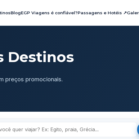
tinos
Blog
EGP Viagens é confiável?
Passagens e Hotéis ↗
Galer
s Destinos
m preços promocionais.