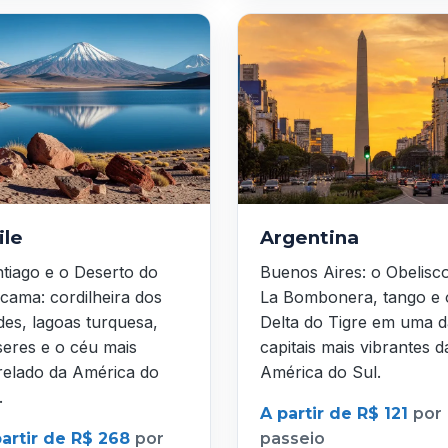
ile
Argentina
tiago e o Deserto do
Buenos Aires: o Obelisc
cama: cordilheira dos
La Bombonera, tango e 
es, lagoas turquesa,
Delta do Tigre em uma d
seres e o céu mais
capitais mais vibrantes d
relado da América do
América do Sul.
.
A partir de R$ 121
por
partir de R$ 268
por
passeio