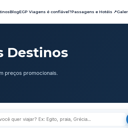
tinos
Blog
EGP Viagens é confiável?
Passagens e Hotéis ↗
Galer
s Destinos
m preços promocionais.