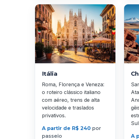
Itália
Ch
Roma, Florença e Veneza:
San
o roteiro clássico italiano
Ata
com aéreo, trens de alta
And
velocidade e traslados
gêi
privativos.
est
Sul
A partir de R$ 240
por
passeio
A 