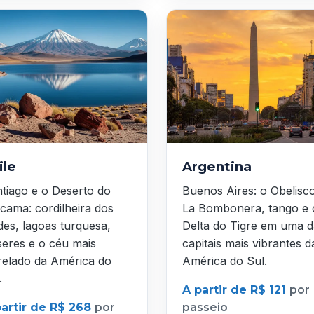
ile
Argentina
tiago e o Deserto do
Buenos Aires: o Obelisc
cama: cordilheira dos
La Bombonera, tango e 
es, lagoas turquesa,
Delta do Tigre em uma d
seres e o céu mais
capitais mais vibrantes d
relado da América do
América do Sul.
.
A partir de R$ 121
por
partir de R$ 268
por
passeio