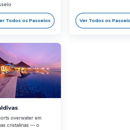
sseio
er Todos os Passeios
Ver Todos os Passei
ldivas
orts overwater em
as cristalinas — o