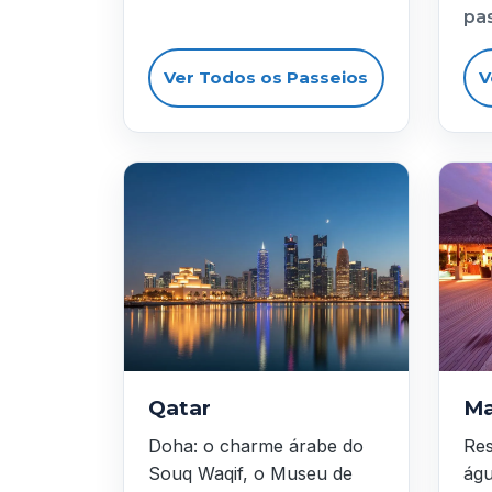
pa
Ver Todos os Passeios
V
Qatar
Ma
Doha: o charme árabe do
Res
Souq Waqif, o Museu de
águ