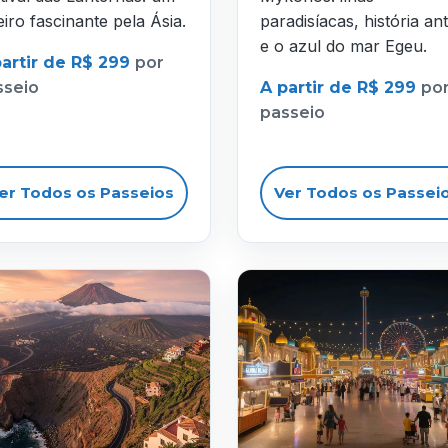
eiro fascinante pela Ásia.
paradisíacas, história ant
e o azul do mar Egeu.
partir de R$ 299
por
sseio
A partir de R$ 299
po
passeio
er Todos os Passeios
Ver Todos os Passei