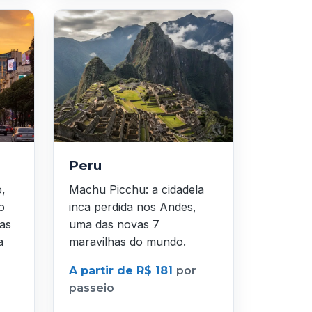
Peru
o,
Machu Picchu: a cidadela
o
inca perdida nos Andes,
as
uma das novas 7
a
maravilhas do mundo.
A partir de R$ 181
por
passeio