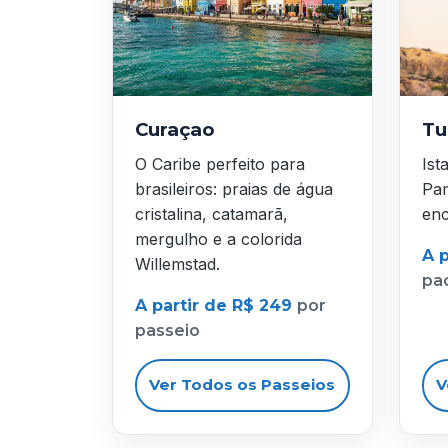
Curaçao
Tu
O Caribe perfeito para
Ist
brasileiros: praias de água
Pam
cristalina, catamarã,
enc
mergulho e a colorida
A p
Willemstad.
pa
A partir de R$ 249
por
passeio
Ver Todos os Passeios
V