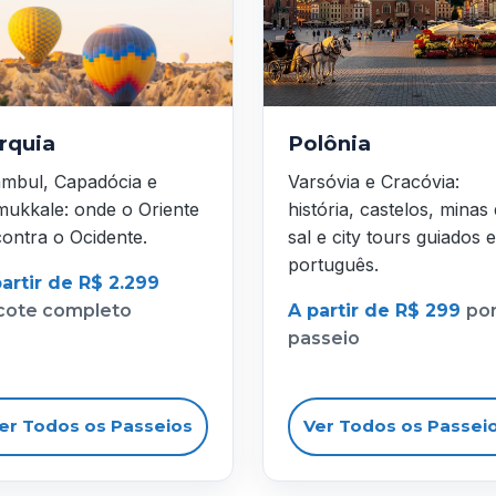
rquia
Polônia
ambul, Capadócia e
Varsóvia e Cracóvia:
ukkale: onde o Oriente
história, castelos, minas
ontra o Ocidente.
sal e city tours guiados 
português.
artir de R$ 2.299
cote completo
A partir de R$ 299
po
passeio
er Todos os Passeios
Ver Todos os Passei