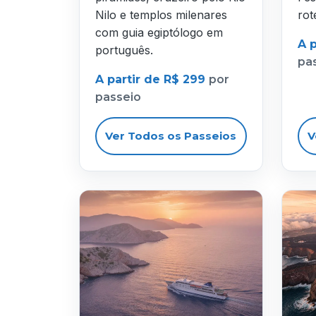
Nilo e templos milenares
rot
com guia egiptólogo em
A 
português.
pa
A partir de R$ 299
por
passeio
Ver Todos os Passeios
V