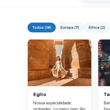
Todos (18)
Europa (7)
África (2)
Egito
Ta
Nossa especialidade:
Ban
pirâmides, cruzeiro pelo Rio
Fes