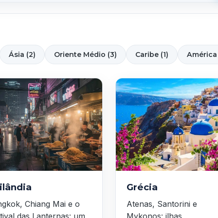
Ásia (2)
Oriente Médio (3)
Caribe (1)
América 
ilândia
Grécia
gkok, Chiang Mai e o
Atenas, Santorini e
tival das Lanternas: um
Mykonos: ilhas