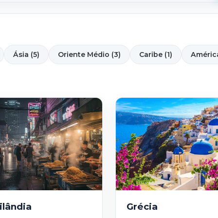
Ásia (5)
Oriente Médio (3)
Caribe (1)
América
ilândia
Grécia