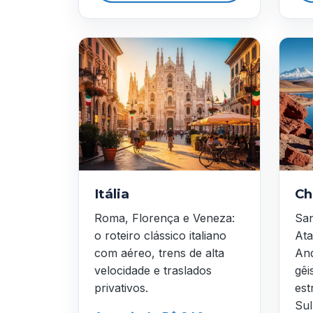
Itália
Ch
Roma, Florença e Veneza:
San
o roteiro clássico italiano
Ata
com aéreo, trens de alta
And
velocidade e traslados
gêi
privativos.
est
Sul