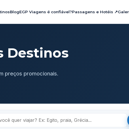
tinos
Blog
EGP Viagens é confiável?
Passagens e Hotéis ↗
Galer
s Destinos
m preços promocionais.