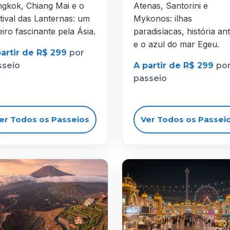
gkok, Chiang Mai e o
Atenas, Santorini e
tival das Lanternas: um
Mykonos: ilhas
eiro fascinante pela Ásia.
paradisíacas, história ant
e o azul do mar Egeu.
partir de R$ 299
por
sseio
A partir de R$ 299
po
passeio
er Todos os Passeios
Ver Todos os Passei