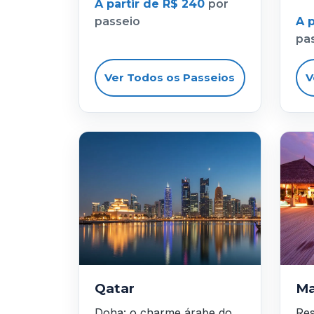
A partir de R$ 240
por
passeio
A 
pa
Ver Todos os Passeios
V
Qatar
Ma
Doha: o charme árabe do
Res