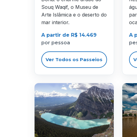
Souq Waqif, o Museu de
águ
Arte Islâmica e o deserto do
par
mar interior.
oca
A partir de R$ 14.469
A p
por pessoa
pe
Ver Todos os Passeios
V