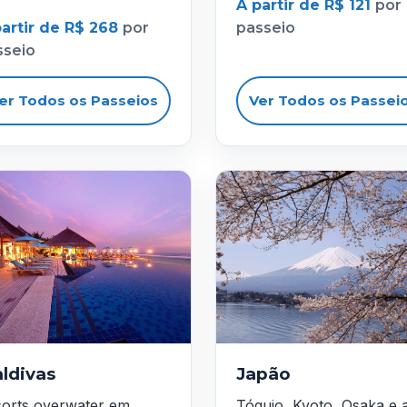
A partir de R$ 121
por
partir de R$ 268
por
passeio
sseio
er Todos os Passeios
Ver Todos os Passei
ldivas
Japão
orts overwater em
Tóquio, Kyoto, Osaka e 