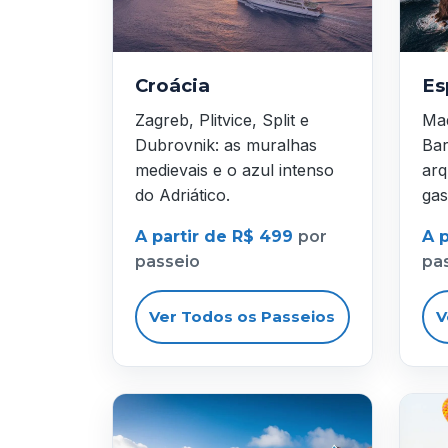
Croácia
Es
Zagreb, Plitvice, Split e
Mad
Dubrovnik: as muralhas
Bar
medievais e o azul intenso
arq
do Adriático.
gas
A partir de R$ 499
por
A 
passeio
pa
Ver Todos os Passeios
V