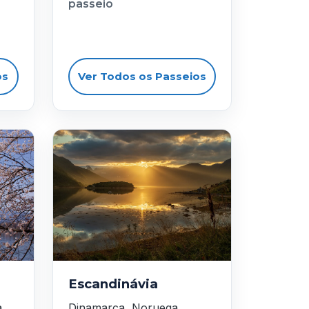
passeio
os
Ver Todos os Passeios
Escandinávia
a
Dinamarca, Noruega,