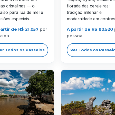
as cristalinas — o
florada das cerejeiras:
aíso para lua de mel e
tradição milenar e
siões especiais.
modernidade em contras
artir de R$ 21.057
por
A partir de R$ 80.520
ssoa
pessoa
er Todos os Passeios
Ver Todos os Passei