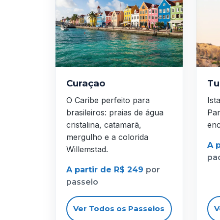
Curaçao
Tu
O Caribe perfeito para
Ist
brasileiros: praias de água
Pam
cristalina, catamarã,
enc
mergulho e a colorida
A p
Willemstad.
pa
A partir de R$ 249
por
passeio
Ver Todos os Passeios
V