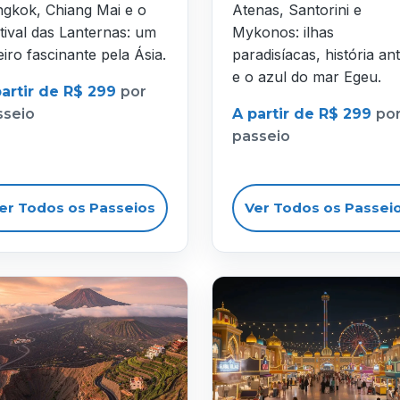
gkok, Chiang Mai e o
Atenas, Santorini e
tival das Lanternas: um
Mykonos: ilhas
eiro fascinante pela Ásia.
paradisíacas, história ant
e o azul do mar Egeu.
partir de R$ 299
por
sseio
A partir de R$ 299
po
passeio
er Todos os Passeios
Ver Todos os Passei