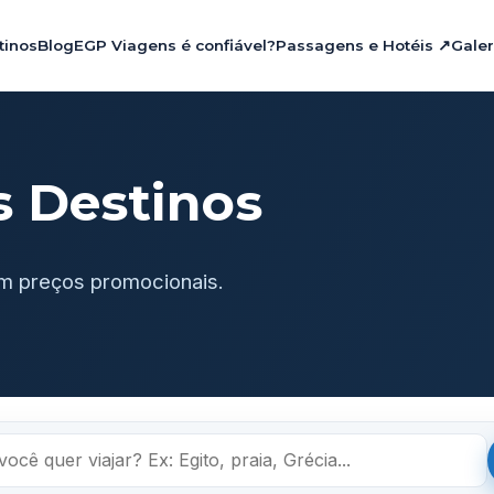
tinos
Blog
EGP Viagens é confiável?
Passagens e Hotéis ↗
Galer
s Destinos
m preços promocionais.