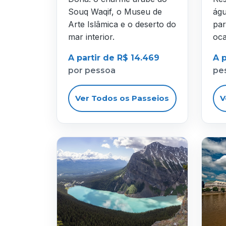
Souq Waqif, o Museu de
águ
Arte Islâmica e o deserto do
par
mar interior.
oca
A partir de R$ 14.469
A p
por pessoa
pe
Ver Todos os Passeios
V