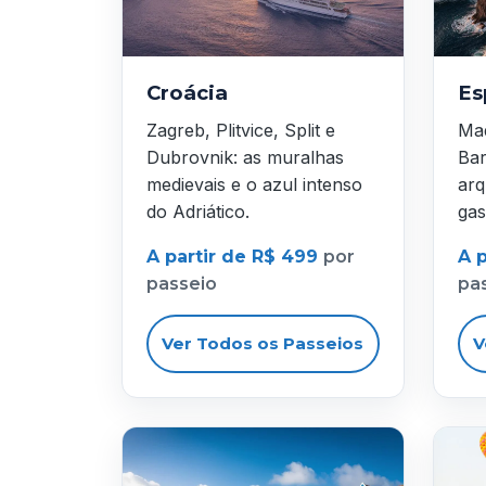
Croácia
Es
Zagreb, Plitvice, Split e
Mad
Dubrovnik: as muralhas
Bar
medievais e o azul intenso
arq
do Adriático.
gas
A partir de R$ 499
por
A 
passeio
pa
Ver Todos os Passeios
V