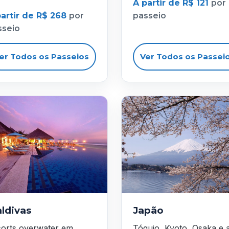
A partir de R$ 121
por
partir de R$ 268
por
passeio
sseio
er Todos os Passeios
Ver Todos os Passei
ldivas
Japão
orts overwater em
Tóquio, Kyoto, Osaka e 