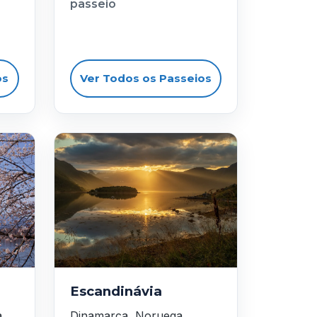
passeio
os
Ver Todos os Passeios
Escandinávia
a
Dinamarca, Noruega,