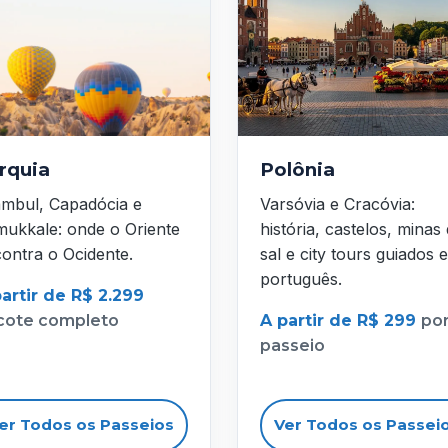
rquia
Polônia
ambul, Capadócia e
Varsóvia e Cracóvia:
ukkale: onde o Oriente
história, castelos, minas
ontra o Ocidente.
sal e city tours guiados 
português.
artir de R$ 2.299
cote completo
A partir de R$ 299
po
passeio
er Todos os Passeios
Ver Todos os Passei