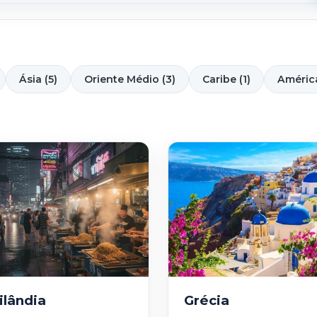
Ásia (5)
Oriente Médio (3)
Caribe (1)
América
ilândia
Grécia