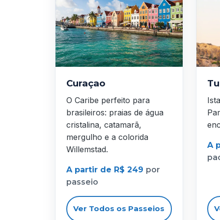
Curaçao
Tu
O Caribe perfeito para
Ist
brasileiros: praias de água
Pam
cristalina, catamarã,
enc
mergulho e a colorida
A p
Willemstad.
pa
A partir de R$ 249
por
passeio
Ver Todos os Passeios
V