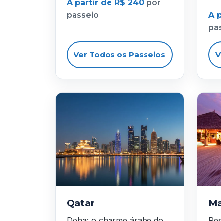
A partir de R$ 240
por
passeio
A 
pa
Ver Todos os Passeios
V
Qatar
Ma
Doha: o charme árabe do
Res