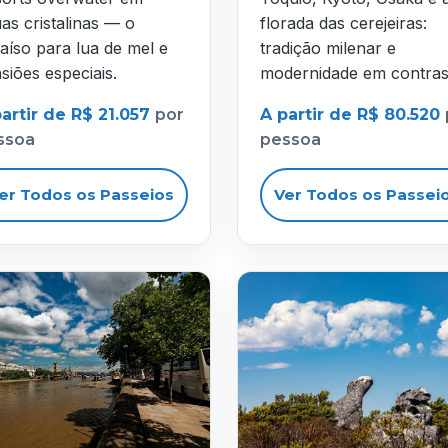
as cristalinas — o
florada das cerejeiras:
aíso para lua de mel e
tradição milenar e
siões especiais.
modernidade em contras
artir de R$ 21.057
por
A partir de R$ 80.520
ssoa
pessoa
er Todos os Passeios
Ver Todos os Passei