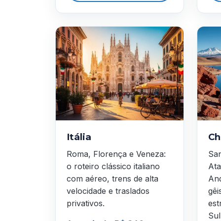
Itália
Ch
Roma, Florença e Veneza:
San
o roteiro clássico italiano
Ata
com aéreo, trens de alta
And
velocidade e traslados
gêi
privativos.
est
Sul