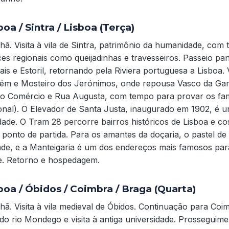
boa / Sintra / Lisboa (Terça)
ã. Visita à vila de Sintra, patrimônio da humanidade, com 
es regionais como queijadinhas e travesseiros. Passeio pa
ais e Estoril, retornando pela Riviera portuguesa a Lisboa.
lém e Mosteiro dos Jerónimos, onde repousa Vasco da G
do Comércio e Rua Augusta, com tempo para provar os fam
onal). O Elevador de Santa Justa, inaugurado em 1902, é 
dade. O Tram 28 percorre bairros históricos de Lisboa e c
onto de partida. Para os amantes da doçaria, o pastel de 
dade, e a Manteigaria é um dos endereços mais famosos pa
de. Retorno e hospedagem.
sboa / Óbidos / Coimbra / Braga (Quarta)
ã. Visita à vila medieval de Óbidos. Continuação para Co
o rio Mondego e visita à antiga universidade. Prosseguim