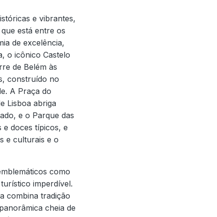
tóricas e vibrantes,
 que está entre os
ia de excelência,
a, o icônico Castelo
rre de Belém às
s, construído no
de. A Praça do
e Lisboa abriga
fado, e o Parque das
 e doces típicos, e
 e culturais e o
s emblemáticos como
urístico imperdível.
ia combina tradição
 panorâmica cheia de