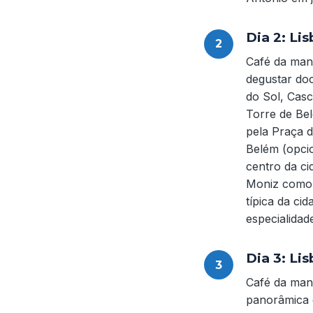
Dia 2: Lis
Café da manh
degustar doc
do Sol, Casc
Torre de Be
pela Praça 
Belém (opci
centro da ci
Moniz como p
típica da ci
especialida
Dia 3: Li
Café da manh
panorâmica d