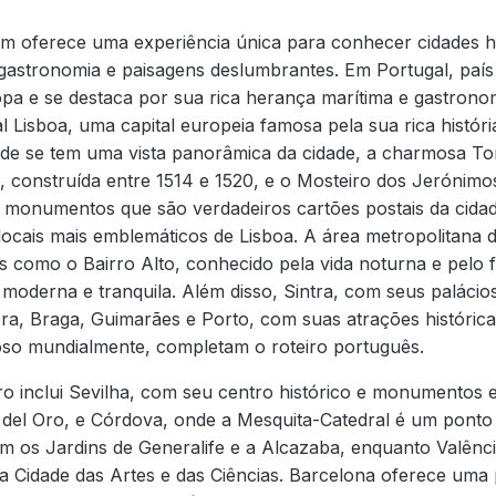
em oferece uma experiência única para conhecer cidades his
 gastronomia e paisagens deslumbrantes. Em Portugal, país
opa e se destaca por sua rica herança marítima e gastronom
al Lisboa, uma capital europeia famosa pela sua rica históri
de se tem uma vista panorâmica da cidade, a charmosa To
, construída entre 1514 e 1520, e o Mosteiro dos Jerónimo
I, monumentos que são verdadeiros cartões postais da cida
ocais mais emblemáticos de Lisboa. A área metropolitana d
s como o Bairro Alto, conhecido pela vida noturna e pelo 
oderna e tranquila. Além disso, Sintra, com seus palácios
a, Braga, Guimarães e Porto, com suas atrações históricas
so mundialmente, completam o roteiro português.
ro inclui Sevilha, com seu centro histórico e monumento
 del Oro, e Córdova, onde a Mesquita-Catedral é um ponto t
 os Jardins de Generalife e a Alcazaba, enquanto Valênc
 Cidade das Artes e das Ciências. Barcelona oferece uma