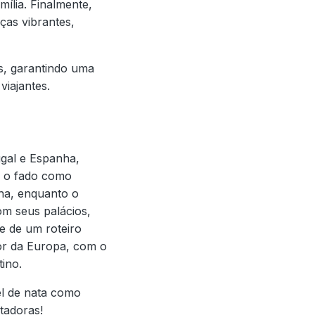
mília. Finalmente,
ças vibrantes,
is, garantindo uma
viajantes.
ugal e Espanha,
a, o fado como
nha, enquanto o
om seus palácios,
e de um roteiro
hor da Europa, com o
ino.
el de nata como
tadoras!