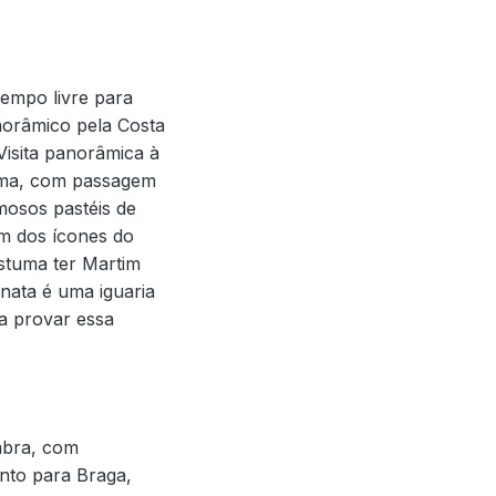
tempo livre para
norâmico pela Costa
 Visita panorâmica à
ama, com passagem
osos pastéis de
um dos ícones do
ostuma ter Martim
nata é uma iguaria
ra provar essa
imbra, com
ento para Braga,