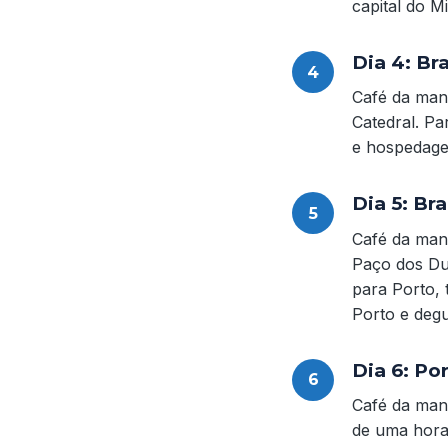
capital do 
Dia 4: Br
Café da manh
Catedral. P
e hospedag
Dia 5: Br
Café da manh
Paço dos Du
para Porto, 
Porto e degu
Dia 6: Po
Café da manh
de uma hora 