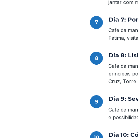
jantar com 
Dia 7: Po
Café da manh
Fátima, visi
Dia 8: Li
Café da manh
principais p
Cruz, Torre
Dia 9: Se
Café da manh
e possibilid
Dia 10: C