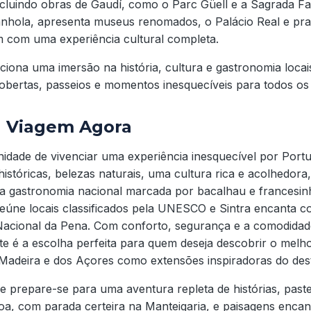
incluindo obras de Gaudí, como o Parc Güell e a Sagrada Fa
panhola, apresenta museus renomados, o Palácio Real e pra
 com uma experiência cultural completa.
ciona uma imersão na história, cultura e gastronomia loca
obertas, passeios e momentos inesquecíveis para todos os 
a Viagem Agora
idade de vivenciar uma experiência inesquecível por Port
istóricas, belezas naturais, uma cultura rica e acolhedor
e a gastronomia nacional marcada por bacalhau e francesi
reúne locais classificados pela UNESCO e Sintra encanta c
 Nacional da Pena. Com conforto, segurança e a comodidad
te é a escolha perfeita para quem deseja descobrir o mel
a Madeira e dos Açores como extensões inspiradoras do dest
 e prepare-se para uma aventura repleta de histórias, past
sboa, com parada certeira na Manteigaria, e paisagens encan