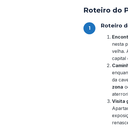
Roteiro do 
Roteiro d
Encont
nesta p
velha. 
capital
Caminh
enquant
da cave
zona
oe
aterror
Visita
Aparta
exposi
renasce