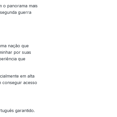
om o panorama mais
a segunda guerra
 uma nação que
aminhar por suas
periência que
ecialmente em alta
m conseguir acesso
tuguês garantido.