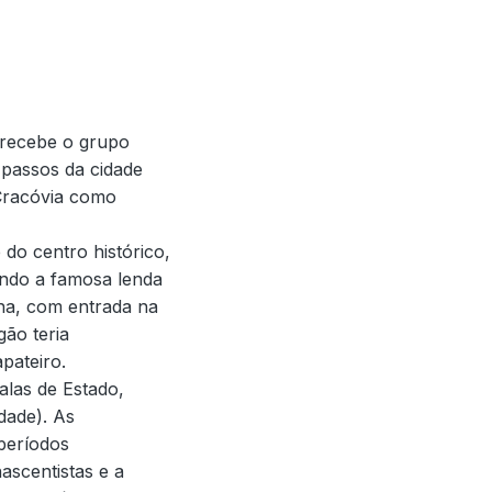
 recebe o grupo
 passos da cidade
 Cracóvia como
 do centro histórico,
indo a famosa lenda
ina, com entrada na
ão teria
pateiro.
alas de Estado,
dade). As
períodos
nascentistas e a