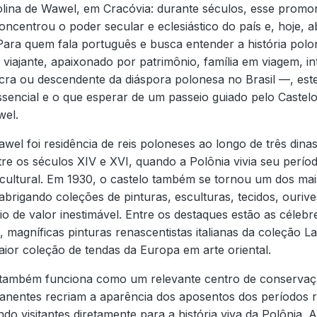
lina de Wawel, em Cracóvia: durante séculos, esse promo
concentrou o poder secular e eclesiástico do país e, hoje, 
. Para quem fala português e busca entender a história pol
 viajante, apaixonado por patrimônio, família em viagem, i
sacra ou descendente da diáspora polonesa no Brasil —, es
essencial e o que esperar de um passeio guiado pelo Castel
wel.
wel foi residência de reis poloneses ao longo de três dinast
re os séculos XIV e XVI, quando a Polônia vivia seu perío
e cultural. Em 1930, o castelo também se tornou um dos ma
brigando coleções de pinturas, esculturas, tecidos, ourivesa
io de valor inestimável. Entre os destaques estão as célebr
magníficas pinturas renascentistas italianas da coleção L
aior coleção de tendas da Europa em arte oriental.
 também funciona como um relevante centro de conservaçã
nentes recriam a aparência dos aposentos dos períodos r
do visitantes diretamente para a história viva da Polônia. 