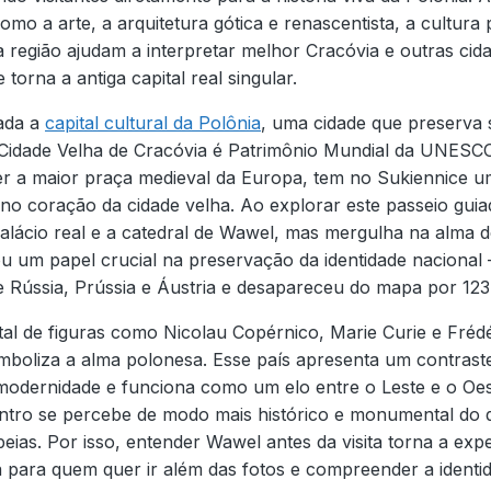
o a arte, a arquitetura gótica e renascentista, a cultura
a região ajudam a interpretar melhor Cracóvia e outras ci
 torna a antiga capital real singular.
ada a
capital cultural da Polônia
, uma cidade que preserva s
Cidade Velha de Cracóvia é Patrimônio Mundial da UNESCO
r a maior praça medieval da Europa, tem no Sukiennice u
 no coração da cidade velha. Ao explorar este passeio gui
lácio real e a catedral de Wawel, mas mergulha na alma 
u um papel crucial na preservação da identidade nacion
tre Rússia, Prússia e Áustria e desapareceu do mapa por 123
atal de figuras como Nicolau Copérnico, Marie Curie e Fréd
mboliza a alma polonesa. Esse país apresenta um contraste
 modernidade e funciona como um elo entre o Leste e o Oe
ntro se percebe de modo mais histórico e monumental do 
eias. Por isso, entender Wawel antes da visita torna a expe
a para quem quer ir além das fotos e compreender a identi