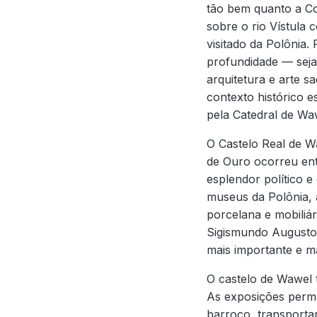
tão bem quanto a Co
sobre o rio Vístula 
visitado da Polônia
profundidade — seja
arquitetura e arte 
contexto histórico 
pela Catedral de Wa
O Castelo Real de Wa
de Ouro ocorreu ent
esplendor político 
museus da Polônia, a
porcelana e mobiliár
Sigismundo Augusto, 
mais importante e m
O castelo de Wawel
As exposições perma
barroco, transportan