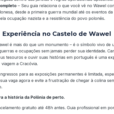
completo
– Seu guia relaciona o que você vê no Wawel c
olonesa, desde a primeira guerra mundial até os eventos d
ela ocupação nazista e a resistência do povo polonês.
 Experiência no Castelo de Wawel
Wawel é mais do que um monumento – é o símbolo vivo de
, guerras e ocupações sem jamais perder sua identidade. C
eus tesouros e ouvir suas histórias em português é uma ex
 viagem a Cracóvia.
 ingressos para as exposições permanentes é limitada, esp
sua vaga agora e evite a frustração de chegar à colina se
o.
a a história da Polônia de perto.
celamento gratuito até 48h antes. Guia profissional em por