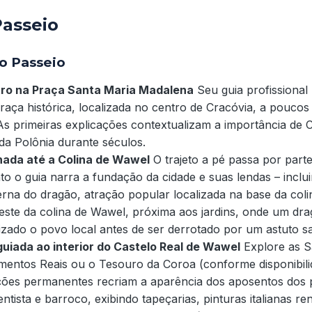
Passeio
o Passeio
ro na Praça Santa Maria Madalena
Seu guia profissional
raça histórica, localizada no centro de Cracóvia, a poucos
As primeiras explicações contextualizam a importância de
 da Polônia durante séculos.
ada até a Colina de Wawel
O trajeto a pé passa por parte
o o guia narra a fundação da cidade e suas lendas – inclu
rna do dragão, atração popular localizada na base da col
ste da colina de Wawel, próxima aos jardins, onde um drag
izado o povo local antes de ser derrotado por um astuto sa
 guiada ao interior do Castelo Real de Wawel
Explore as S
mentos Reais ou o Tesouro da Coroa (conforme disponibili
ções permanentes recriam a aparência dos aposentos dos 
ntista e barroco, exibindo tapeçarias, pinturas italianas re