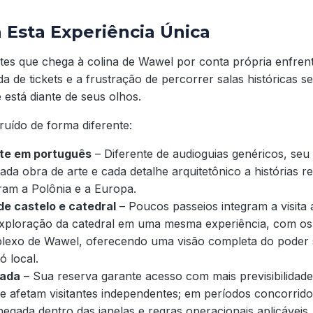
 Esta Experiência Única
ntes que chega à colina de Wawel por conta própria enfrenta
tada de tickets e a frustração de percorrer salas histórica
está diante de seus olhos.
ruído de forma diferente:
nte em português
– Diferente de audioguias genéricos, seu 
ada obra de arte e cada detalhe arquitetônico a histórias rea
ram a Polônia e a Europa.
e castelo e catedral
– Poucos passeios integram a visita a
exploração da catedral em uma mesma experiência, com os 
lexo de Wawel, oferecendo uma visão completa do poder 
ó local.
vada
– Sua reserva garante acesso com mais previsibilidade
ue afetam visitantes independentes; em períodos concorrid
egada dentro das janelas e regras operacionais aplicáveis.