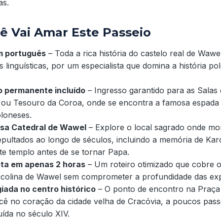
as.
ê Vai Amar Este Passeio
em português
– Toda a rica história do castelo real de Wawe
s linguísticas, por um especialista que domina a história p
 permanente incluído
– Ingresso garantido para as Salas 
 ou Tesouro da Coroa, onde se encontra a famosa espada 
oloneses.
osa Catedral de Wawel
– Explore o local sagrado onde m
pultados ao longo de séculos, incluindo a memória de Karo
te templo antes de se tornar Papa.
ta em apenas 2 horas
– Um roteiro otimizado que cobre os
 colina de Wawel sem comprometer a profundidade das exp
giada no centro histórico
– O ponto de encontro na Praça
ê no coração da cidade velha de Cracóvia, a poucos passo
uída no século XIV.