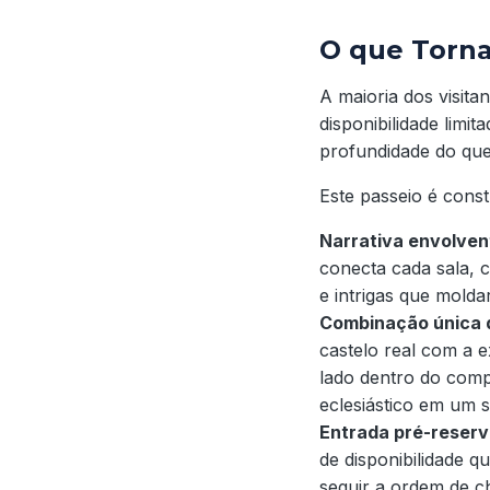
O que Torna
A maioria dos visita
disponibilidade limi
profundidade do que 
Este passeio é const
Narrativa envolve
conecta cada sala, c
e intrigas que molda
Combinação única d
castelo real com a 
lado dentro do comp
eclesiástico em um s
Entrada pré-reser
de disponibilidade q
seguir a ordem de ch