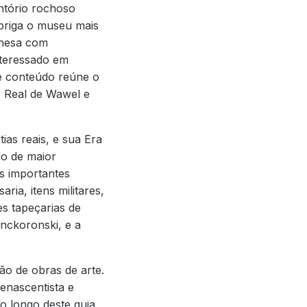
ntório rochoso
abriga o museu mais
onesa com
nteressado em
te conteúdo reúne o
o Real de Wawel e
ias reais, e sua Era
do de maior
is importantes
ria, itens militares,
es tapeçarias de
anckoronski, e a
o de obras de arte.
enascentista e
Ao longo deste guia,