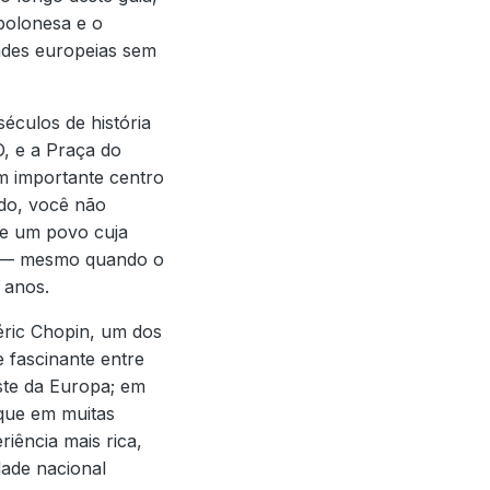
 polonesa e o
dades europeias sem
éculos de história
, e a Praça do
m importante centro
ado, você não
de um povo cuja
al — mesmo quando o
 anos.
éric Chopin, um dos
 fascinante entre
ste da Europa; em
que em muitas
riência mais rica,
dade nacional