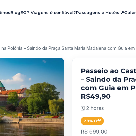
tinos
Blog
EGP Viagens é confiável?
Passagens e Hotéis ↗
Galer
 na Polônia – Saindo da Praça Santa Maria Madalena com Guia e
Passeio ao Cas
– Saindo da Pr
com Guia em P
R$49,90
🗓️ 2 horas
29% Off
R$ 699,00