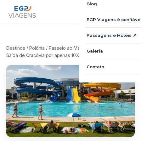
Blog
EGP Viagens é confiáve
Passagens e Hotéis ↗
Destinos
/
Polônia
/ Passeio ao Maior Aqua Park da Polônia –
Galeria
Saída de Cracóvia por apenas 10X R$49,90
Contato