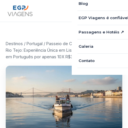
Blog
EGP Viagens é confiáve
Passagens e Hotéis ↗
Destinos
/
Portugal
/ Passeio de Cruzeiro ao Pôr do Sol no
Galeria
Rio Tejo: Experiência Única em Lisboa, Portugal com Guia
em Português por apenas 10X R$39,90
Contato