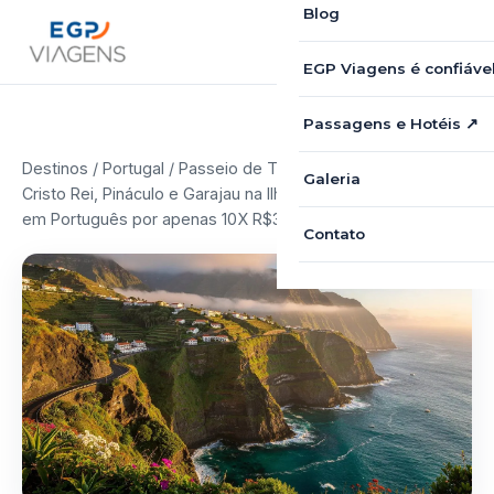
Blog
EGP Viagens é confiáve
Passagens e Hotéis ↗
Destinos
/
Portugal
/ Passeio de Tuk-Tuk Portugal: Tour
Galeria
Cristo Rei, Pináculo e Garajau na Ilha da Madeira com Guia
em Português por apenas 10X R$39,90
Contato