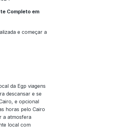
orte Completo em
lizada e começar a
ocal da Egp viagens
ara descansar e se
airo, e opcional
as horas pelo Cairo
ir a atmosfera
nte local com