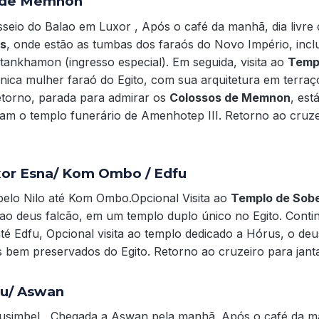
 de Memnon
seio do Balao em Luxor , Após o café da manhã, dia livre o
is
, onde estão as tumbas dos faraós do Novo Império, incl
ankhamon (ingresso especial). Em seguida, visita ao
Temp
nica mulher faraó do Egito, com sua arquitetura em terraç
etorno, parada para admirar os
Colossos de Memnon
, est
am o templo funerário de Amenhotep III. Retorno ao cruze
xor Esna/ Kom Ombo / Edfu
elo Nilo até Kom Ombo.Opcional Visita ao
Templo de Sob
 ao deus falcão, em um templo duplo único no Egito. Cont
é Edfu, Opcional visita ao templo dedicado a Hórus, o deu
 bem preservados do Egito. Retorno ao cruzeiro para janta
fu/ Aswan
usimbel , Chegada a Aswan pela manhã. Após o café da man