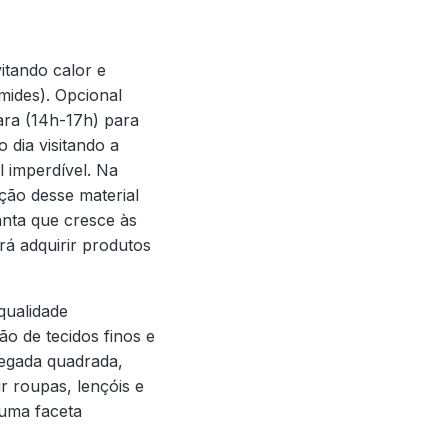
evitando calor e
mides). Opcional
ra (14h-17h) para
o dia visitando a
l imperdível. Na
ção desse material
lanta que cresce às
rá adquirir produtos
qualidade
o de tecidos finos e
olegada quadrada,
r roupas, lençóis e
uma faceta