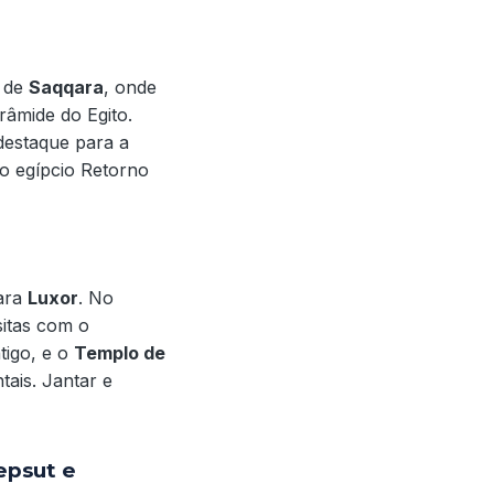
e de
Saqqara
, onde
râmide do Egito.
destaque para a
ão egípcio Retorno
para
Luxor
. No
isitas com o
tigo, e o
Templo de
ais. Jantar e
epsut e