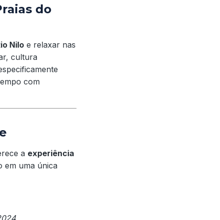
raias do
io Nilo
e relaxar nas
ar, cultura
especificamente
tempo com
e
erece a
experiência
o em uma única
2024