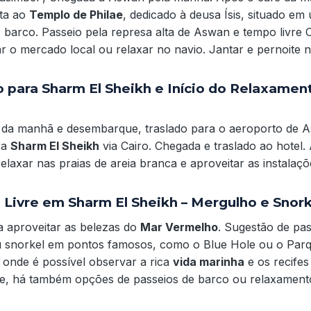
ita ao
Templo de Philae
, dedicado à deusa Ísis, situado em 
barco. Passeio pela represa alta de Aswan e tempo livre O
r o mercado local ou relaxar no navio. Jantar e pernoite n
o para Sharm El Sheikh e Início do Relaxamen
 da manhã e desembarque, traslado para o aeroporto de 
ra
Sharm El Sheikh
via Cairo. Chegada e traslado ao hotel.
relaxar nas praias de areia branca e aproveitar as instalaçõ
a Livre em Sharm El Sheikh – Mergulho e Snork
ra aproveitar as belezas do
Mar Vermelho
. Sugestão de pas
 snorkel em pontos famosos, como o Blue Hole ou o Parq
nde é possível observar a rica
vida marinha
e os recifes
e, há também opções de passeios de barco ou relaxamento