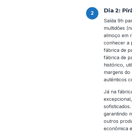
Dia 2: Pi
Saída 9h pa
multidões (n
almoço em r
conhecer a 
fábrica de p
fábrica de p
histórico, ut
margens do R
autênticos 
Já na fábric
excepcional,
sofisticados
garantindo m
outros prod
econômica e 