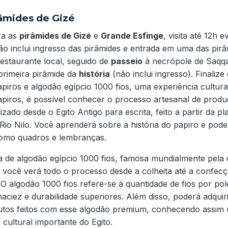
râmides de Gizé
ra as
pirâmides de Gizé
e
Grande Esfinge
, visita até 12h 
ão inclui ingresso das pirâmides e entrada em uma das pirâ
estaurante local, seguido de
passeio
à necrópole de Saqqa
primeira pirâmide da
história
(não inclui ingresso). Finalize 
apiros e algodão egípcio 1000 fios, uma experiência cultura
apiros, é possível conhecer o processo artesanal de produ
ilizado desde o Egito Antigo para escrita, feito a partir da p
io Nilo. Você aprenderá sobre a história do papiro e pode
como quadros e lembranças.
a de algodão egípcio 1000 fios, famosa mundialmente pela 
 você verá todo o processo desde a colheita até a confecçã
. O algodão 1000 fios refere-se à quantidade de fios por p
aciez e durabilidade superiores. Além disso, poderá adquiri
utos feitos com esse algodão premium, conhecendo assim 
cultural importante do Egito.