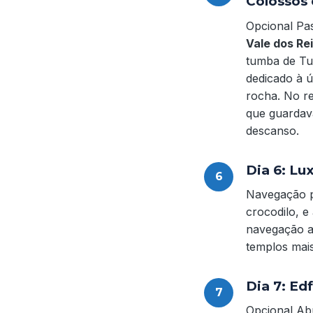
Colossos
Opcional Pas
Vale dos Re
tumba de Tut
dedicado à ú
rocha. No r
que guardav
descanso.
Dia 6: Lu
Navegação p
crocodilo, e
navegação at
templos mais
Dia 7: Ed
Opcional Ab