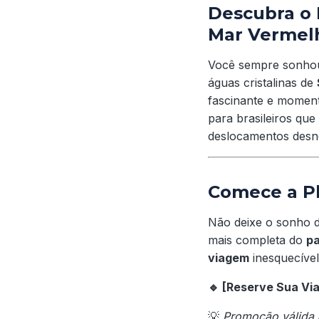
Descubra o 
Mar Vermel
Você sempre sonho
águas cristalinas de
fascinante e momen
para brasileiros q
deslocamentos desne
Comece a Pl
Não deixe o sonho 
mais completa do
pa
viagem
inesquecível
🔹 [Reserve Sua Vi
💡
Promoção válida 