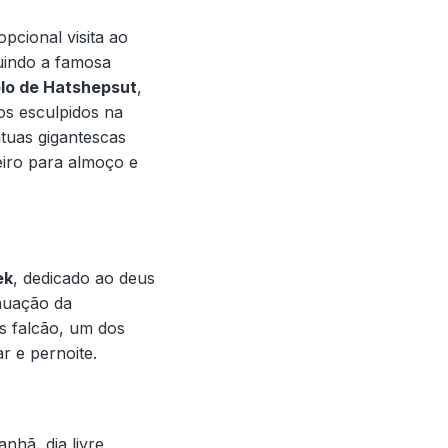
pcional visita ao
uindo a famosa
lo de Hatshepsut
,
os esculpidos na
átuas gigantescas
iro para almoço e
ek
, dedicado ao deus
inuação da
s falcão, um dos
r e pernoite.
hã, dia livre