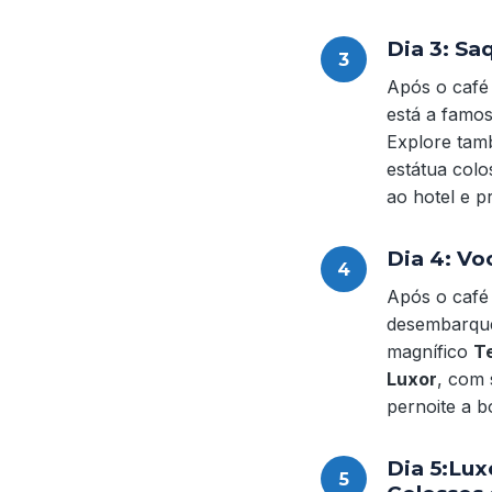
Dia 3: Sa
Após o café 
está a famos
Explore tam
estátua colo
ao hotel e p
Dia 4: Vo
Após o café
desembarque
magnífico
T
Luxor
, com 
pernoite a b
Dia 5:Lux