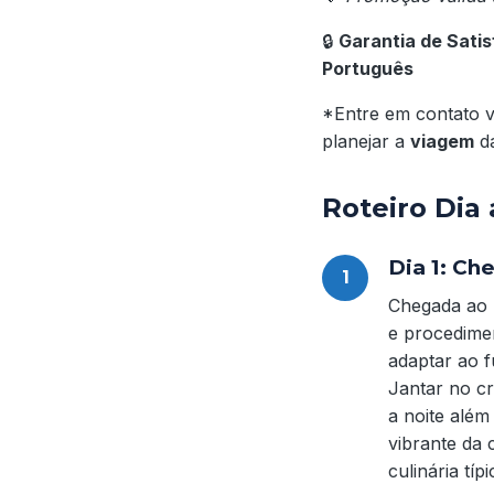
🔒
Garantia de Sati
Português
*Entre em contato 
planejar a
viagem
da
Roteiro Dia 
Dia 1: Ch
Chegada ao
e procedimen
adaptar ao f
Jantar no cr
a noite além
vibrante da 
culinária típi