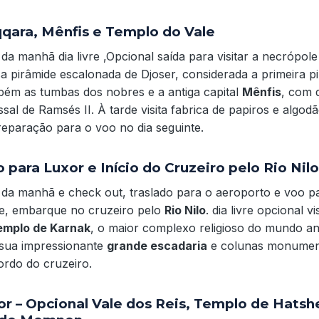
qqara, Mênfis e Templo do Vale
da manhã dia livre ,Opcional saída para visitar a necrópol
a pirâmide escalonada de Djoser, considerada a primeira pi
bém as tumbas dos nobres e a antiga capital
Mênfis
, com 
ssal de Ramsés II. À tarde visita fabrica de papiros e algod
reparação para o voo no dia seguinte.
o para Luxor e Início do Cruzeiro pelo Rio Nilo
 da manhã e check out, traslado para o aeroporto e voo 
, embarque no cruzeiro pelo
Rio Nilo
. dia livre opcional v
emplo de Karnak
, o maior complexo religioso do mundo an
sua impressionante
grande escadaria
e colunas monument
ordo do cruzeiro.
or – Opcional Vale dos Reis, Templo de Hatsh