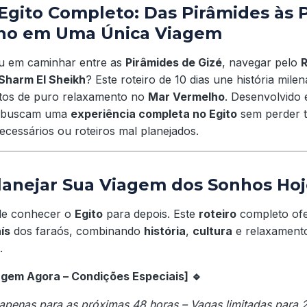
Egito Completo: Das Pirâmides às P
ho em Uma Única Viagem
u em caminhar entre as
Pirâmides de Gizé
, navegar pelo
R
Sharm El Sheikh
? Este roteiro de 10 dias une história milen
tos de puro relaxamento no
Mar Vermelho
. Desenvolvido 
ue buscam uma
experiência completa no Egito
sem perder 
cessários ou roteiros mal planejados.
anejar Sua Viagem dos Sonhos Hoj
de conhecer o
Egito
para depois. Este
roteiro
completo of
ís
dos faraós, combinando
história
,
cultura
e relaxament
.
agem Agora – Condições Especiais] 🔹
apenas para as próximas 48 horas – Vagas limitadas para 