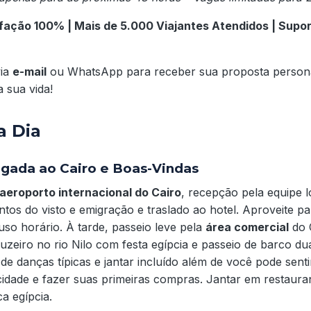
sfação 100% | Mais de 5.000 Viajantes Atendidos | Sup
via
e-mail
ou WhatsApp para receber sua proposta persona
 sua vida!
a Dia
egada ao Cairo e Boas-Vindas
aeroporto internacional do Cairo
, recepção pela equipe l
tos do visto e emigração e traslado ao hotel. Aproveite p
uso horário. À tarde, passeio leve pela
área comercial
do C
uzeiro no rio Nilo com festa egípcia e passeio de barco du
 de danças típicas e jantar incluído além de você pode sent
cidade e fazer suas primeiras compras. Jantar em restaura
ca egípcia.