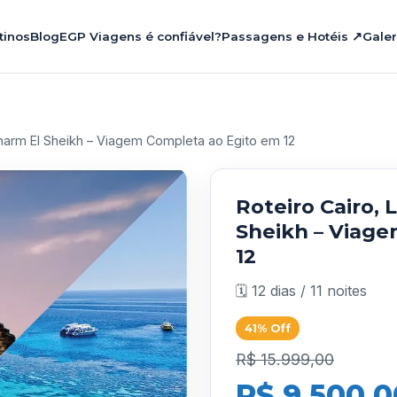
tinos
Blog
EGP Viagens é confiável?
Passagens e Hotéis ↗
Galer
Sharm El Sheikh – Viagem Completa ao Egito em 12
Roteiro Cairo, 
Sheikh – Viag
12
🗓️ 12 dias / 11 noites
41% Off
R$ 15.999,00
R$ 9.500,0