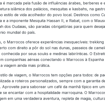
a é marcada pela fusão de influências árabes, berberes e 
tetura islâmica dos palácios, mesquitas e kasbahs, na gast
no estilo de vida acolhedor do povo local. Destinos como 
da e a imponente Mesquita Hassan II, e Rabat, com o Ma
bah dos Oudaias, são paradas obrigatórias para quem desej
ônio mundial do país.
, o Marrocos oferece experiências inesquecíveis: trekking n
rto com direito a pôr do sol nas dunas, passeios de camelo
 conhecida por seus souks e medinas labirínticas. O Estreito 
com companhias aéreas conectando o Marrocos à Espanha e
a viagem ainda mais prática.
 estilo de viagem, o Marrocos tem opções para todos: de p
lizada a roteiros personalizados, sempre com a garantia d
s. Aproveite para saborear um café da manhã típico em um 
e se encantar com a hospitalidade marroquina. O Marroco
gem em uma verdadeira aventura, repleta de magia, cultur