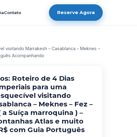
Reserve Agora
ia
Contato
vel visitando Marrakesh – Casablanca – Meknes –
ortuguês Acompanhando
s: Roteiro de 4 Dias
Imperiais para uma
esquecível visitando
sablanca – Meknes – Fez –
( a Suíça marroquina ) –
Montanhas Atlas e muito
 R$ com Guia Português