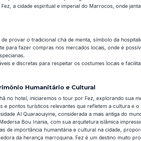
Fez, a cidade espiritual e imperial do Marrocos, onde jant
 de provar o tradicional chá de menta, símbolo da hospital
e para fazer compras nos mercados locais, onde é possív
speciarias.
eis e discretas para respeitar os costumes locais e facilit
trimônio Humanitário e Cultural
ã no hotel, iniciaremos o tour por Fez, explorando sua me
 e pontos turísticos relevantes que refletem a cultura e o e
rsidade Al Quaraouiyine, considerada a mais antiga do mu
edersa Bou Inania, com sua arquitetura islâmica impressio
cais de importância humanitária e cultural na cidade, prop
cedora da herança marroquina. Fez é um destino muito pr