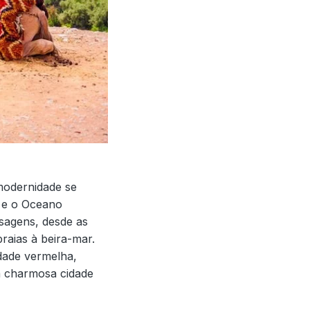
modernidade se
o e o Oceano
isagens, desde as
raias à beira-mar.
dade vermelha,
a charmosa cidade