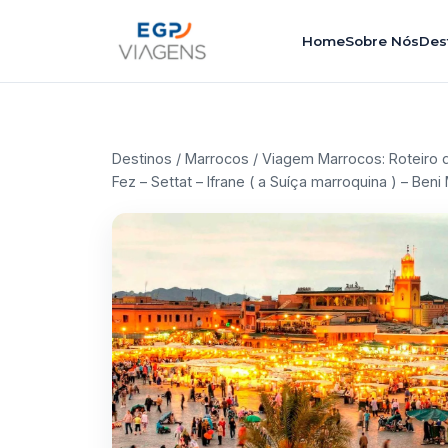
Home
Sobre Nós
Des
Destinos
/
Marrocos
/ Viagem Marrocos: Roteiro d
Fez – Settat – Ifrane ( a Suíça marroquina ) – B