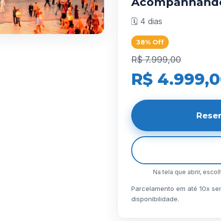
Acompanhand
🗓️ 4 dias
38% Off
R$ 7.999,00
R$ 4.999,
Rese
Na tela que abrir, esco
Parcelamento em até 10x sem 
disponibilidade.