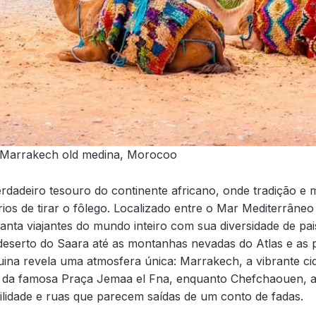
 Marrakech old medina, Morocoo
dadeiro tesouro do continente africano, onde tradição e 
os de tirar o fôlego. Localizado entre o Mar Mediterrâne
canta viajantes do mundo inteiro com sua diversidade de pa
eserto do Saara até as montanhas nevadas do Atlas e as p
ina revela uma atmosfera única: Marrakech, a vibrante ci
a da famosa Praça Jemaa el Fna, enquanto Chefchaouen, 
uilidade e ruas que parecem saídas de um conto de fadas.