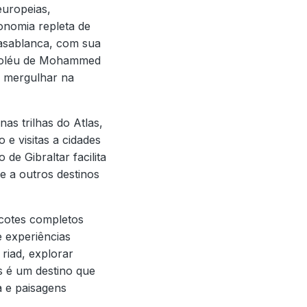
europeias,
ronomia repleta de
Casablanca, com sua
usoléu de Mohammed
a mergulhar na
as trilhas do Atlas,
 e visitas a cidades
de Gibraltar facilita
 a outros destinos
acotes completos
e experiências
riad, explorar
s é um destino que
a e paisagens