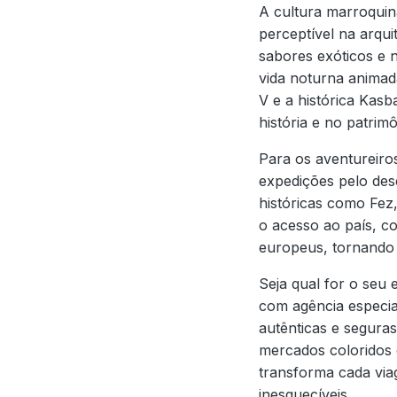
A cultura marroquin
perceptível na arqui
sabores exóticos e 
vida noturna anima
V e a histórica Kas
história e no patrim
Para os aventureiros
expedições pelo dese
históricas como Fez,
o acesso ao país, 
europeus, tornando 
Seja qual for o seu
com agência especia
autênticas e segura
mercados coloridos 
transforma cada via
inesquecíveis.