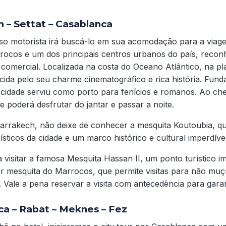
h – Settat – Casablanca
o motorista irá buscá-lo em sua acomodação para a viage
rocos e um dos principais centros urbanos do país, reco
comercial. Localizada na costa do Oceano Atlântico, na pl
ida pelo seu charme cinematográfico e rica história. Fund
a cidade serviu como porto para fenícios e romanos. Ao ch
e poderá desfrutar do jantar e passar a noite.
Marrakech, não deixe de conhecer a mesquita Koutoubia, q
rísticos da cidade e um marco histórico e cultural imperdível
 visitar a famosa Mesquita Hassan II, um ponto turístico i
r mesquita do Marrocos, que permite visitas para não m
. Vale a pena reservar a visita com antecedência para garan
ca – Rabat – Meknes – Fez