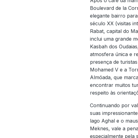
Após o café da manh
Boulevard de la Corn
elegante bairro par
século XX (visitas 
Rabat, capital do M
inclui uma grande m
Kasbah dos Oudaias,
atmosfera única e re
presença de turista
Mohamed V e a Torre
Almóada, que marca f
encontrar muitos tu
respeito às orienta
Continuando por val
suas impressionant
lago Aghal e o maus
Meknes, vale a pena 
especialmente pela s