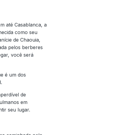
m até Casablanca, a
nhecida como seu
anície de Chaouia,
ada pelos berberes
egar, você será
ue é um dos
.
mperdível de
uçulmanos em
tir seu lugar.