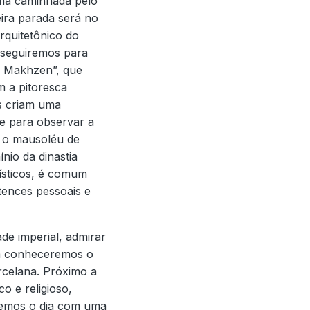
uma caminhada pelo
eira parada será no
rquitetônico do
 seguiremos para
l Makhzen”, que
m a pitoresca
is criam uma
ite para observar a
a o mausoléu de
io da dinastia
rísticos, é comum
tences pessoais e
de imperial, admirar
ém conheceremos o
rcelana. Próximo a
o e religioso,
aremos o dia com uma