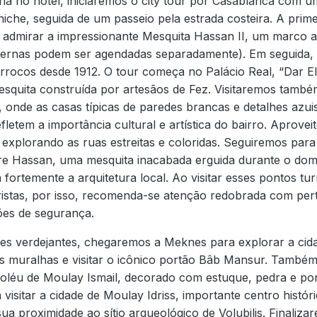
ã no hotel, iniciaremos o city tour por Casablanca com 
iche, seguida de um passeio pela estrada costeira. A prim
a admirar a impressionante Mesquita Hassan II, um marco a
internas podem ser agendadas separadamente). Em seguida,
arrocos desde 1912. O tour começa no Palácio Real, “Dar E
esquita construída por artesãos de Fez. Visitaremos també
 onde as casas típicas de paredes brancas e detalhes azu
fletem a importância cultural e artística do bairro. Aprove
s explorando as ruas estreitas e coloridas. Seguiremos par
 Hassan, uma mesquita inacabada erguida durante o domín
ortemente a arquitetura local. Ao visitar esses pontos tu
ristas, por isso, recomenda-se atenção redobrada com per
ções de segurança.
es verdejantes, chegaremos a Meknes para explorar a cida
es muralhas e visitar o icônico portão Bâb Mansur. Tamb
oléu de Moulay Ismail, decorado com estuque, pedra e po
visitar a cidade de Moulay Idriss, importante centro históric
ua proximidade ao sítio arqueológico de Volubilis. Finaliz