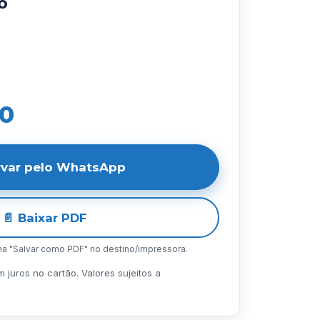
o
00
rvar pelo WhatsApp
📄 Baixar PDF
lha "Salvar como PDF" no destino/impressora.
juros no cartão. Valores sujeitos a