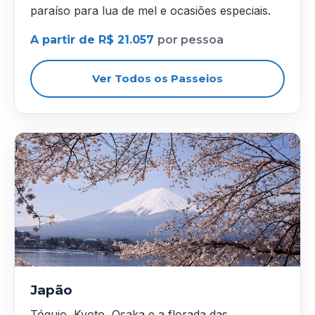
paraíso para lua de mel e ocasiões especiais.
A partir de R$ 21.057
por pessoa
Ver Todos os Passeios
Japão
Tóquio, Kyoto, Osaka e a florada das