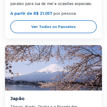
paraíso para lua de mel e ocasiões especiais.
A partir de R$ 21.057
por pessoa
Ver Todos os Passeios
Japão
Tóquio, Kyoto, Osaka e a florada das