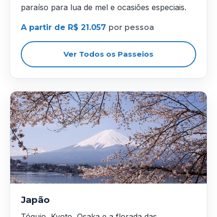
paraíso para lua de mel e ocasiões especiais.
A partir de R$ 21.057
por pessoa
Ver Todos os Passeios
Japão
Tóquio, Kyoto, Osaka e a florada das