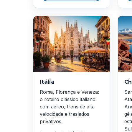
Itália
Ch
Roma, Florença e Veneza:
San
o roteiro clássico italiano
Ata
com aéreo, trens de alta
And
velocidade e traslados
gêi
privativos.
est
Sul