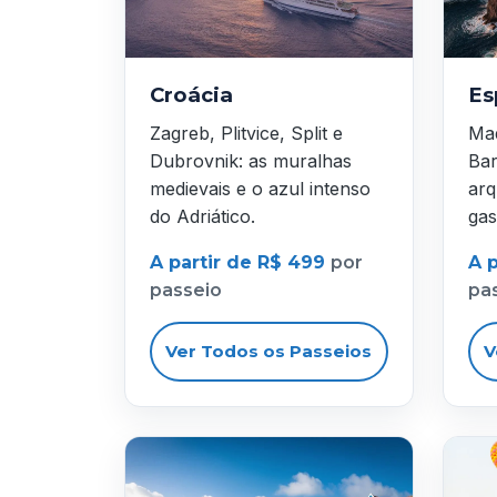
Croácia
Es
Zagreb, Plitvice, Split e
Mad
Dubrovnik: as muralhas
Bar
medievais e o azul intenso
arq
do Adriático.
gas
A partir de R$ 499
por
A 
passeio
pa
Ver Todos os Passeios
V