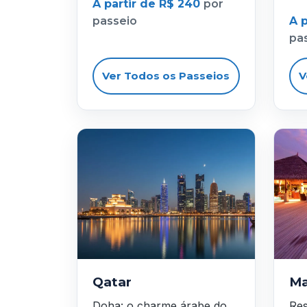
A partir de R$ 240
por
passeio
A 
pa
Ver Todos os Passeios
V
Qatar
Ma
Doha: o charme árabe do
Res