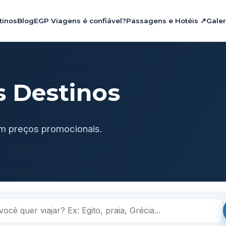
tinos
Blog
EGP Viagens é confiável?
Passagens e Hotéis ↗
Galer
s Destinos
m preços promocionais.