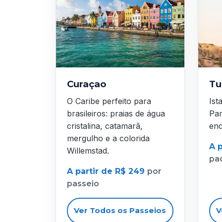
Curaçao
Tu
O Caribe perfeito para
Ist
brasileiros: praias de água
Pam
cristalina, catamarã,
enc
mergulho e a colorida
A p
Willemstad.
pa
A partir de R$ 249
por
passeio
Ver Todos os Passeios
V