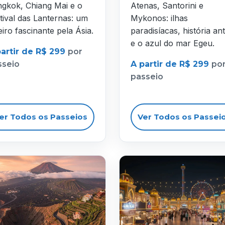
gkok, Chiang Mai e o
Atenas, Santorini e
tival das Lanternas: um
Mykonos: ilhas
eiro fascinante pela Ásia.
paradisíacas, história ant
e o azul do mar Egeu.
partir de R$ 299
por
sseio
A partir de R$ 299
po
passeio
er Todos os Passeios
Ver Todos os Passei