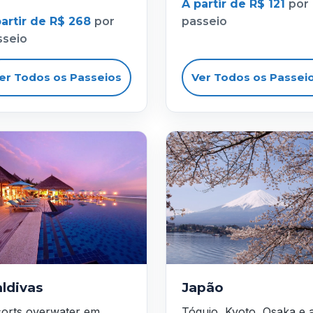
A partir de R$ 121
por
partir de R$ 268
por
passeio
sseio
er Todos os Passeios
Ver Todos os Passei
ldivas
Japão
orts overwater em
Tóquio, Kyoto, Osaka e 