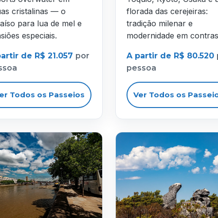
as cristalinas — o
florada das cerejeiras:
aíso para lua de mel e
tradição milenar e
siões especiais.
modernidade em contras
artir de R$ 21.057
por
A partir de R$ 80.520
ssoa
pessoa
er Todos os Passeios
Ver Todos os Passei