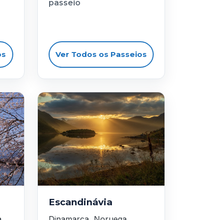
passeio
os
Ver Todos os Passeios
Escandinávia
a
Dinamarca, Noruega,