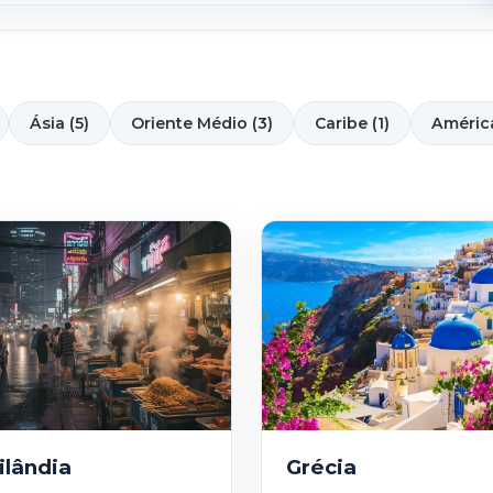
Ásia (5)
Oriente Médio (3)
Caribe (1)
América
ilândia
Grécia