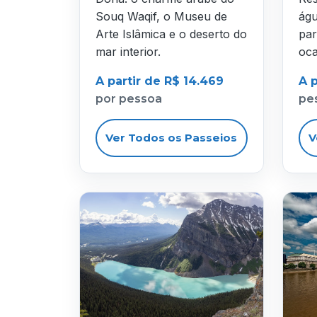
Souq Waqif, o Museu de
águ
Arte Islâmica e o deserto do
par
mar interior.
oca
A partir de R$ 14.469
A p
por pessoa
pe
Ver Todos os Passeios
V