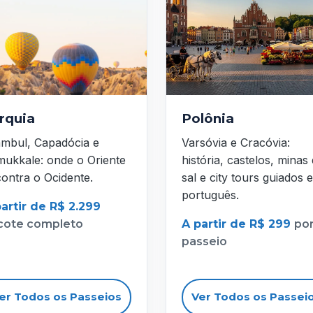
rquia
Polônia
ambul, Capadócia e
Varsóvia e Cracóvia:
ukkale: onde o Oriente
história, castelos, minas
ontra o Ocidente.
sal e city tours guiados 
português.
artir de R$ 2.299
cote completo
A partir de R$ 299
po
passeio
er Todos os Passeios
Ver Todos os Passei