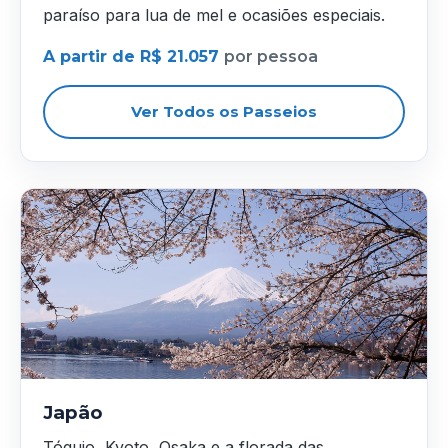
paraíso para lua de mel e ocasiões especiais.
A partir de R$ 21.057
por pessoa
Ver Todos os Passeios
Japão
Tóquio, Kyoto, Osaka e a florada das