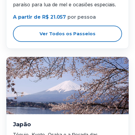
paraíso para lua de mel e ocasiões especiais.
A partir de R$ 21.057
por pessoa
Ver Todos os Passeios
Japão
Tóquio, Kyoto, Osaka e a florada das