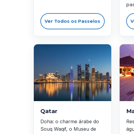
pa
Ver Todos os Passeios
V
Qatar
Ma
Doha: o charme árabe do
Res
Souq Waqif, o Museu de
águ