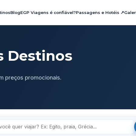
tinos
Blog
EGP Viagens é confiável?
Passagens e Hotéis ↗
Galer
s Destinos
m preços promocionais.