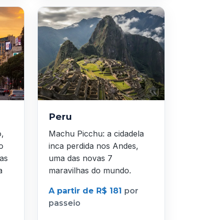
Peru
o,
Machu Picchu: a cidadela
o
inca perdida nos Andes,
as
uma das novas 7
a
maravilhas do mundo.
A partir de R$ 181
por
passeio