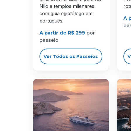
Nilo e templos milenares
rot
com guia egiptólogo em
A 
português.
pa
A partir de R$ 299
por
passeio
Ver Todos os Passeios
V