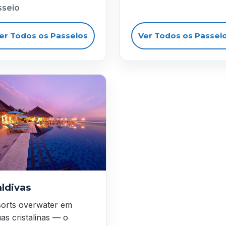
sseio
er Todos os Passeios
Ver Todos os Passei
ldivas
orts overwater em
as cristalinas — o