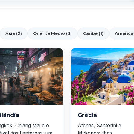
Ásia (2)
Oriente Médio (3)
Caribe (1)
América 
ilândia
Grécia
gkok, Chiang Mai e o
Atenas, Santorini e
tival das Lanternas: um
Mykonos: ilhas