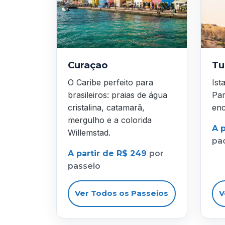
Curaçao
Tu
O Caribe perfeito para
Ist
brasileiros: praias de água
Pam
cristalina, catamarã,
enc
mergulho e a colorida
A p
Willemstad.
pa
A partir de R$ 249
por
passeio
Ver Todos os Passeios
V