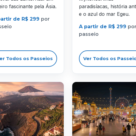
eiro fascinante pela Ásia.
paradisíacas, história ant
e o azul do mar Egeu.
partir de R$ 299
por
sseio
A partir de R$ 299
po
passeio
er Todos os Passeios
Ver Todos os Passei