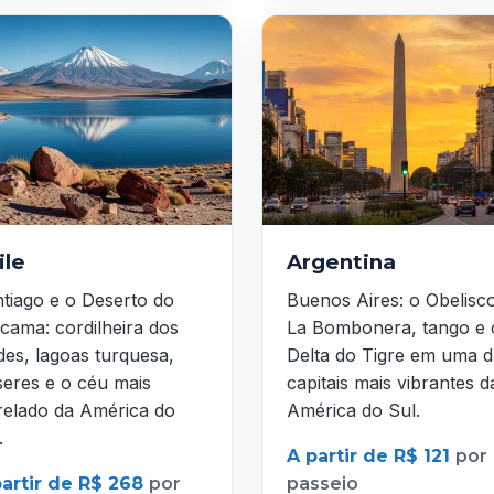
ile
Argentina
tiago e o Deserto do
Buenos Aires: o Obelisc
cama: cordilheira dos
La Bombonera, tango e 
es, lagoas turquesa,
Delta do Tigre em uma d
seres e o céu mais
capitais mais vibrantes d
relado da América do
América do Sul.
.
A partir de R$ 121
por
partir de R$ 268
por
passeio