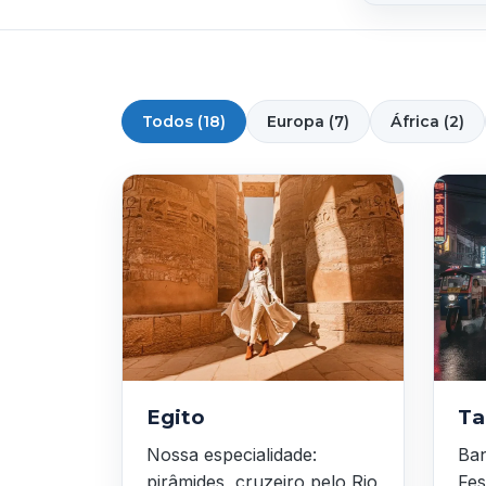
Todos (18)
Europa (7)
África (2)
Egito
Ta
Nossa especialidade:
Ban
pirâmides, cruzeiro pelo Rio
Fes