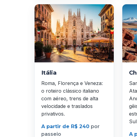
Itália
Ch
Roma, Florença e Veneza:
San
o roteiro clássico italiano
Ata
com aéreo, trens de alta
And
velocidade e traslados
gêi
privativos.
est
Sul
A partir de R$ 240
por
passeio
A 