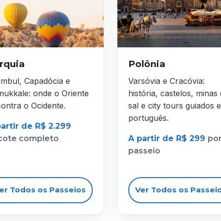
rquia
Polônia
ambul, Capadócia e
Varsóvia e Cracóvia:
ukkale: onde o Oriente
história, castelos, minas
ontra o Ocidente.
sal e city tours guiados 
português.
artir de R$ 2.299
cote completo
A partir de R$ 299
po
passeio
er Todos os Passeios
Ver Todos os Passei