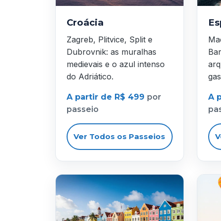
Croácia
Es
Zagreb, Plitvice, Split e
Mad
Dubrovnik: as muralhas
Bar
medievais e o azul intenso
arq
do Adriático.
gas
A partir de R$ 499
por
A 
passeio
pa
Ver Todos os Passeios
V