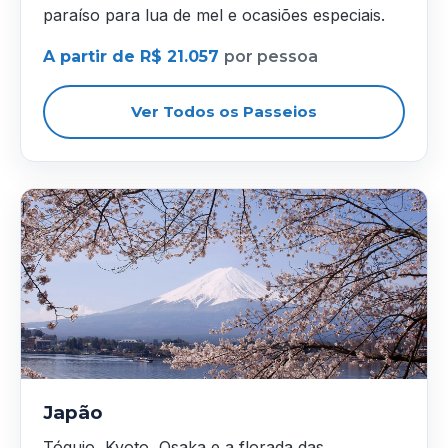
paraíso para lua de mel e ocasiões especiais.
A partir de R$ 21.057
por pessoa
Ver Todos os Passeios
Japão
Tóquio, Kyoto, Osaka e a florada das