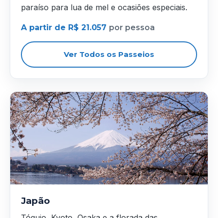
paraíso para lua de mel e ocasiões especiais.
A partir de R$ 21.057
por pessoa
Ver Todos os Passeios
Japão
Tóquio, Kyoto, Osaka e a florada das