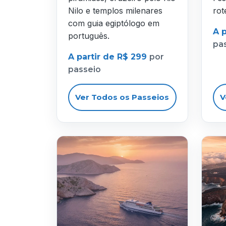
Nilo e templos milenares
rot
com guia egiptólogo em
A 
português.
pa
A partir de R$ 299
por
passeio
Ver Todos os Passeios
V