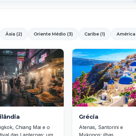
Ásia (2)
Oriente Médio (3)
Caribe (1)
América 
ilândia
Grécia
gkok, Chiang Mai e o
Atenas, Santorini e
tival das Lanternas: um
Mykonos: ilhas