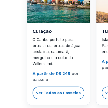
Curaçao
Tu
O Caribe perfeito para
Ist
brasileiros: praias de água
Pam
cristalina, catamarã,
enc
mergulho e a colorida
A p
Willemstad.
pa
A partir de R$ 249
por
passeio
Ver Todos os Passeios
V