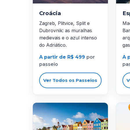
Croácia
Es
Zagreb, Plitvice, Split e
Mad
Dubrovnik: as muralhas
Bar
medievais e o azul intenso
arq
do Adriático.
gas
A partir de R$ 499
por
A 
passeio
pa
Ver Todos os Passeios
V