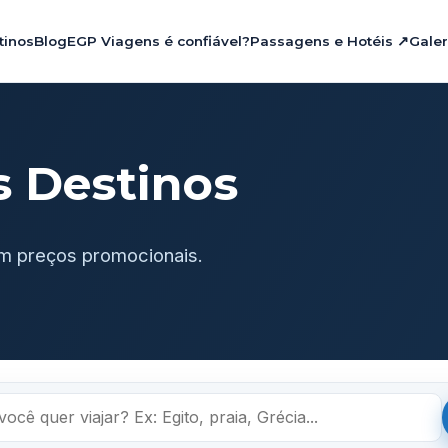
tinos
Blog
EGP Viagens é confiável?
Passagens e Hotéis ↗
Galer
s Destinos
m preços promocionais.