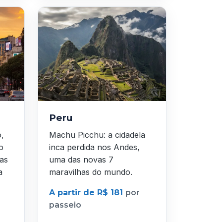
Peru
o,
Machu Picchu: a cidadela
o
inca perdida nos Andes,
as
uma das novas 7
a
maravilhas do mundo.
A partir de R$ 181
por
passeio