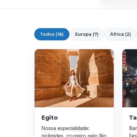
Todos (18)
Europa (7)
África (2)
Egito
Ta
Nossa especialidade:
Ban
pirâmides, cruzeiro pelo Rio
Fes