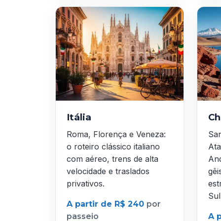
Itália
Ch
Roma, Florença e Veneza:
San
o roteiro clássico italiano
Ata
com aéreo, trens de alta
And
velocidade e traslados
gêi
privativos.
est
Sul
A partir de R$ 240
por
passeio
A 