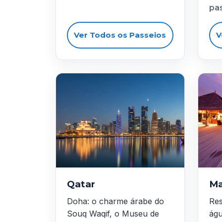
pa
Ver Todos os Passeios
V
Qatar
Ma
Doha: o charme árabe do
Res
Souq Waqif, o Museu de
águ