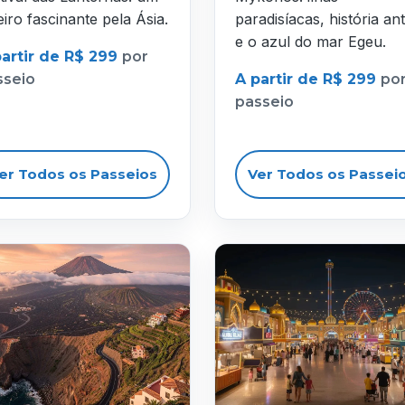
eiro fascinante pela Ásia.
paradisíacas, história ant
e o azul do mar Egeu.
partir de R$ 299
por
sseio
A partir de R$ 299
po
passeio
er Todos os Passeios
Ver Todos os Passei