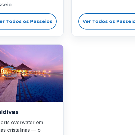
sseio
er Todos os Passeios
Ver Todos os Passei
ldivas
orts overwater em
as cristalinas — o