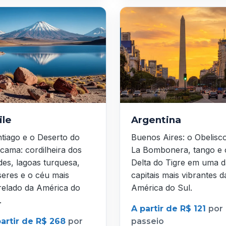
ile
Argentina
tiago e o Deserto do
Buenos Aires: o Obelisc
cama: cordilheira dos
La Bombonera, tango e 
es, lagoas turquesa,
Delta do Tigre em uma d
seres e o céu mais
capitais mais vibrantes d
relado da América do
América do Sul.
.
A partir de R$ 121
por
partir de R$ 268
por
passeio