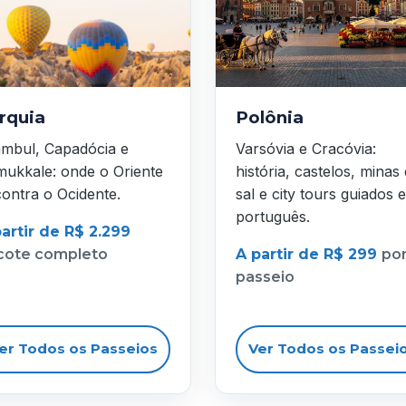
rquia
Polônia
ambul, Capadócia e
Varsóvia e Cracóvia:
ukkale: onde o Oriente
história, castelos, minas
ontra o Ocidente.
sal e city tours guiados 
português.
artir de R$ 2.299
cote completo
A partir de R$ 299
po
passeio
er Todos os Passeios
Ver Todos os Passei