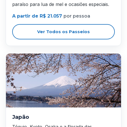
paraíso para lua de mel e ocasiões especiais.
A partir de R$ 21.057
por pessoa
Ver Todos os Passeios
Japão
Tóquio, Kyoto, Osaka e a florada das