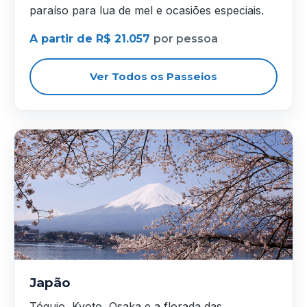
paraíso para lua de mel e ocasiões especiais.
A partir de R$ 21.057
por pessoa
Ver Todos os Passeios
Japão
Tóquio, Kyoto, Osaka e a florada das