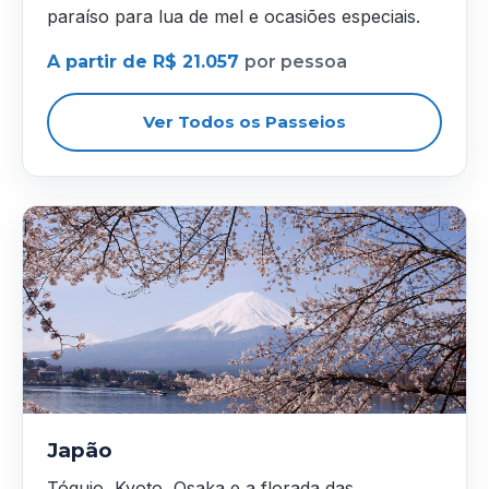
paraíso para lua de mel e ocasiões especiais.
A partir de R$ 21.057
por pessoa
Ver Todos os Passeios
Japão
Tóquio, Kyoto, Osaka e a florada das