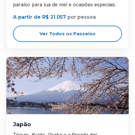
paraíso para lua de mel e ocasiões especiais.
A partir de R$ 21.057
por pessoa
Ver Todos os Passeios
Japão
Tóquio, Kyoto, Osaka e a florada das