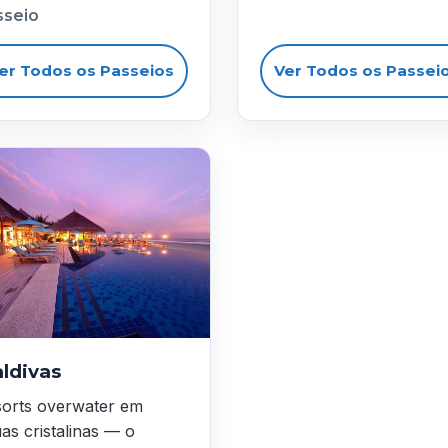
sseio
er Todos os Passeios
Ver Todos os Passei
ldivas
orts overwater em
as cristalinas — o