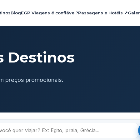
tinos
Blog
EGP Viagens é confiável?
Passagens e Hotéis ↗
Galer
s Destinos
m preços promocionais.