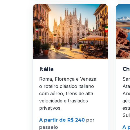
Itália
Ch
Roma, Florença e Veneza:
San
o roteiro clássico italiano
Ata
com aéreo, trens de alta
And
velocidade e traslados
gêi
privativos.
est
Sul
A partir de R$ 240
por
passeio
A 