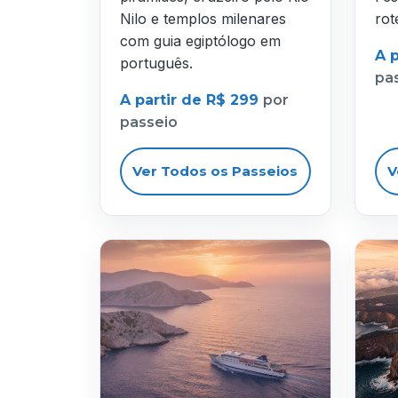
Nilo e templos milenares
rot
com guia egiptólogo em
A 
português.
pa
A partir de R$ 299
por
passeio
Ver Todos os Passeios
V