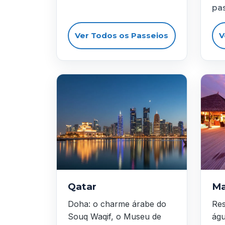
pa
Ver Todos os Passeios
V
Qatar
Ma
Doha: o charme árabe do
Res
Souq Waqif, o Museu de
águ