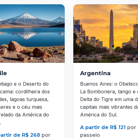
ile
Argentina
tiago e o Deserto do
Buenos Aires: o Obelisc
cama: cordilheira dos
La Bombonera, tango e 
es, lagoas turquesa,
Delta do Tigre em uma d
seres e o céu mais
capitais mais vibrantes d
relado da América do
América do Sul.
.
A partir de R$ 121
por
partir de R$ 268
por
passeio