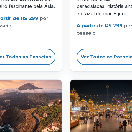
eiro fascinante pela Ásia.
paradisíacas, história ant
e o azul do mar Egeu.
partir de R$ 299
por
sseio
A partir de R$ 299
po
passeio
er Todos os Passeios
Ver Todos os Passei