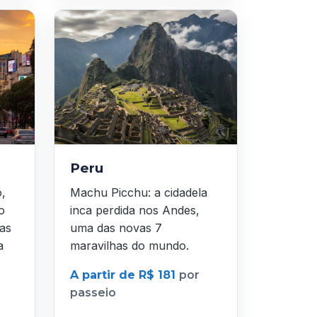
Peru
o,
Machu Picchu: a cidadela
o
inca perdida nos Andes,
as
uma das novas 7
a
maravilhas do mundo.
A partir de R$ 181
por
passeio