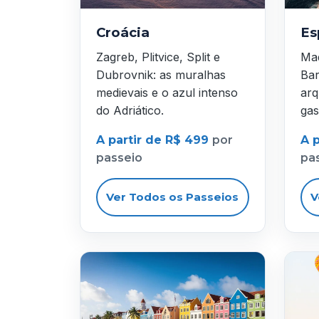
Croácia
Es
Zagreb, Plitvice, Split e
Mad
Dubrovnik: as muralhas
Bar
medievais e o azul intenso
arq
do Adriático.
gas
A partir de R$ 499
por
A 
passeio
pa
Ver Todos os Passeios
V