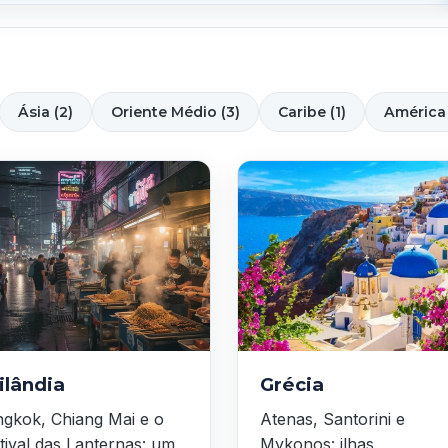
Ásia (2)
Oriente Médio (3)
Caribe (1)
América 
ilândia
Grécia
gkok, Chiang Mai e o
Atenas, Santorini e
tival das Lanternas: um
Mykonos: ilhas