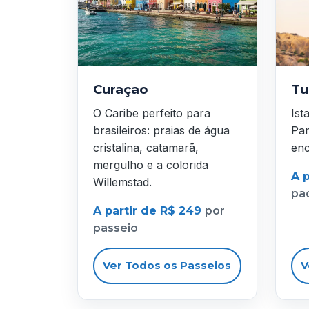
Curaçao
Tu
O Caribe perfeito para
Ist
brasileiros: praias de água
Pam
cristalina, catamarã,
enc
mergulho e a colorida
A p
Willemstad.
pa
A partir de R$ 249
por
passeio
Ver Todos os Passeios
V