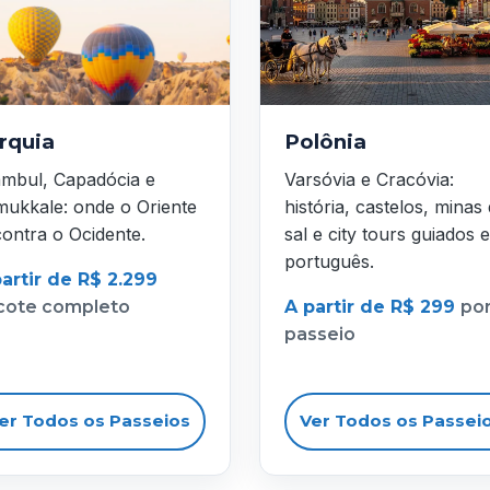
rquia
Polônia
ambul, Capadócia e
Varsóvia e Cracóvia:
ukkale: onde o Oriente
história, castelos, minas
ontra o Ocidente.
sal e city tours guiados 
português.
artir de R$ 2.299
cote completo
A partir de R$ 299
po
passeio
er Todos os Passeios
Ver Todos os Passei