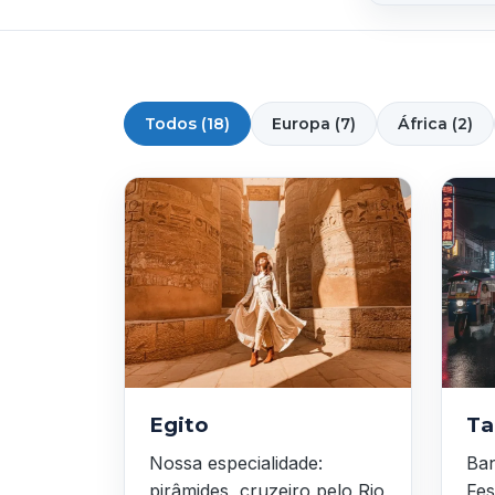
Todos (18)
Europa (7)
África (2)
Egito
Ta
Nossa especialidade:
Ban
pirâmides, cruzeiro pelo Rio
Fes