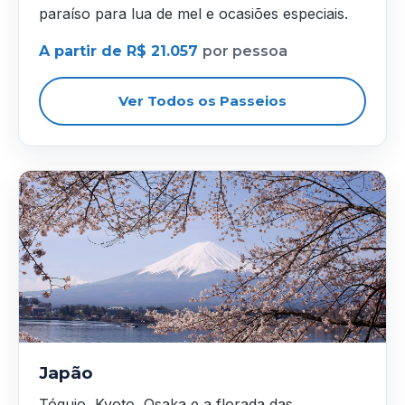
paraíso para lua de mel e ocasiões especiais.
A partir de R$ 21.057
por pessoa
Ver Todos os Passeios
Japão
Tóquio, Kyoto, Osaka e a florada das