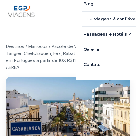
Blog
EGP Viagens é confiáve
Passagens e Hotéis ↗
Destinos
/
Marrocos
/ Pacote de Viagem para Marrocos:
Galeria
Tangier, Chefchaouen, Fez, Rabat e Casablanca com Guia
em Português a partir de 10X R$1199,90 COM PASSAGEM
Contato
AÉREA