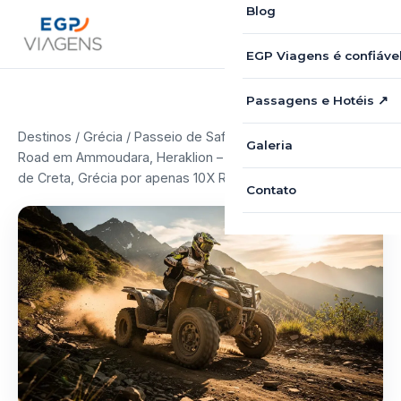
Blog
EGP Viagens é confiáve
Passagens e Hotéis ↗
Destinos
/
Grécia
/ Passeio de Safari de Quadriciclo Off
Galeria
Road em Ammoudara, Heraklion – Aventura e Cultura na Ilha
de Creta, Grécia por apenas 10X R$99,90
Contato