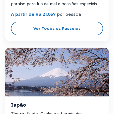
paraíso para lua de mel e ocasiões especiais.
A partir de R$ 21.057
por pessoa
Ver Todos os Passeios
Japão
Tóquio, Kyoto, Osaka e a florada das