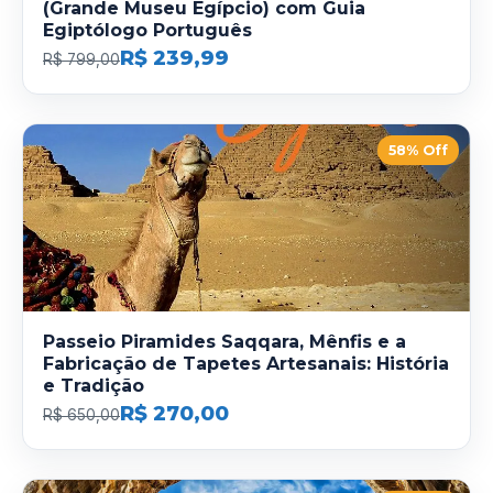
(Grande Museu Egípcio) com Guia
Egiptólogo Português
R$ 239,99
R$ 799,00
58% Off
Passeio Piramides Saqqara, Mênfis e a
Fabricação de Tapetes Artesanais: História
e Tradição
R$ 270,00
R$ 650,00