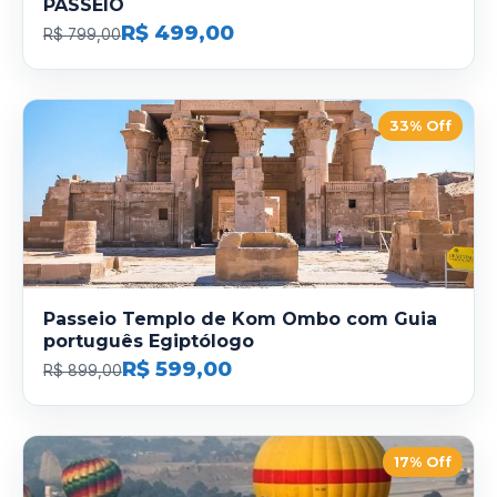
PASSEIO
R$ 499,00
R$ 799,00
33% Off
Passeio Templo de Kom Ombo com Guia
português Egiptólogo
R$ 599,00
R$ 899,00
17% Off