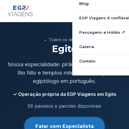
Blog
EGP Viagens é confiáve
Passagens e Hotéis ↗
← Todos os destinos
Egito
Galeria
Contato
Nossa especialidade: pirâmides, cruzeiro pelo
Rio Nilo e templos milenares com guia
egiptólogo em português.
✓ Operação própria da EGP Viagens em Egito
56 passeios e pacotes disponíveis
Falar com Especialista