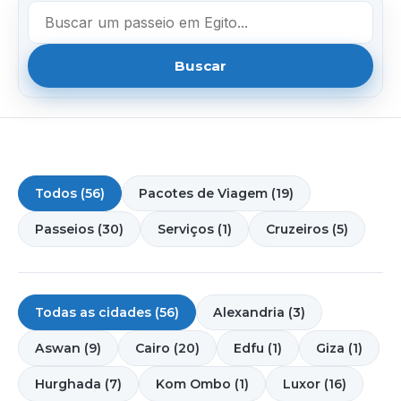
Buscar
Todos (56)
Pacotes de Viagem (19)
Passeios (30)
Serviços (1)
Cruzeiros (5)
Todas as cidades (56)
Alexandria (3)
Aswan (9)
Cairo (20)
Edfu (1)
Giza (1)
Hurghada (7)
Kom Ombo (1)
Luxor (16)