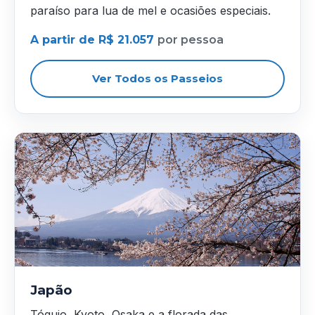
paraíso para lua de mel e ocasiões especiais.
A partir de R$ 21.057
por pessoa
Ver Todos os Passeios
Japão
Tóquio, Kyoto, Osaka e a florada das