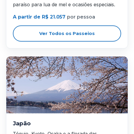
paraíso para lua de mel e ocasiões especiais.
A partir de R$ 21.057
por pessoa
Ver Todos os Passeios
Japão
Tóquio, Kyoto, Osaka e a florada das