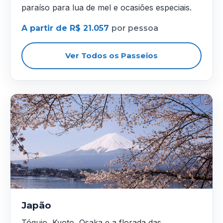
paraíso para lua de mel e ocasiões especiais.
A partir de R$ 21.057
por pessoa
Ver Todos os Passeios
Japão
Tóquio, Kyoto, Osaka e a florada das