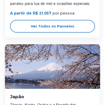
paraíso para lua de mel e ocasiões especiais.
A partir de R$ 21.057
por pessoa
Ver Todos os Passeios
Japão
Tóquio, Kyoto, Osaka e a florada das