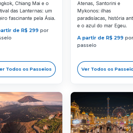
gkok, Chiang Mai e o
Atenas, Santorini e
tival das Lanternas: um
Mykonos: ilhas
eiro fascinante pela Ásia.
paradisíacas, história ant
e o azul do mar Egeu.
partir de R$ 299
por
sseio
A partir de R$ 299
po
passeio
er Todos os Passeios
Ver Todos os Passei