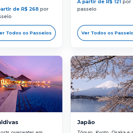
A partir de R$ 121
por
partir de R$ 268
por
passeio
sseio
er Todos os Passeios
Ver Todos os Passei
ldivas
Japão
orts overwater em
Tóquio, Kyoto, Osaka e 