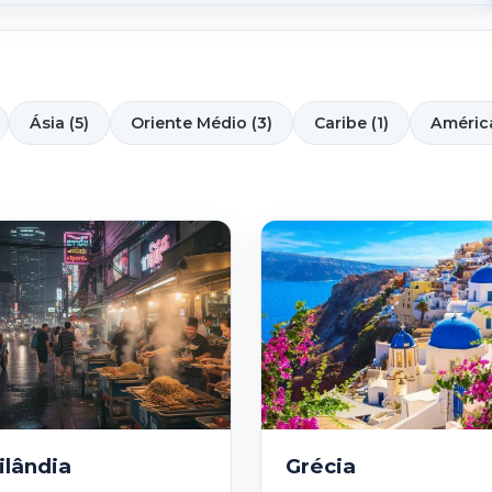
Ásia (5)
Oriente Médio (3)
Caribe (1)
América
ilândia
Grécia