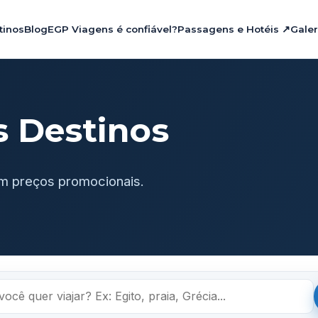
tinos
Blog
EGP Viagens é confiável?
Passagens e Hotéis ↗
Galer
s Destinos
m preços promocionais.