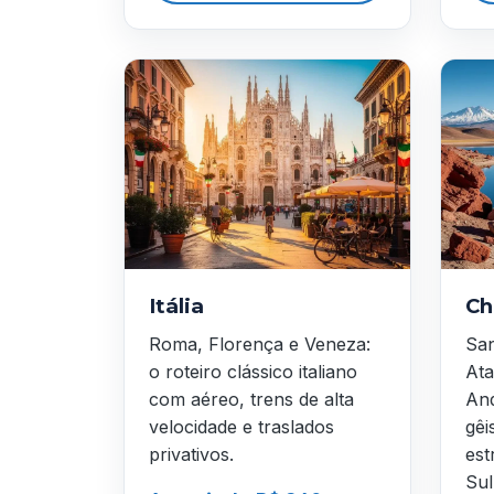
Itália
Ch
Roma, Florença e Veneza:
San
o roteiro clássico italiano
Ata
com aéreo, trens de alta
And
velocidade e traslados
gêi
privativos.
est
Sul