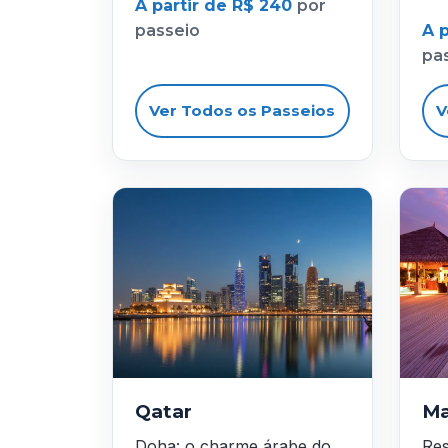
A partir de R$ 240
por
passeio
A 
pa
Ver Todos os Passeios
V
Qatar
Ma
Doha: o charme árabe do
Res