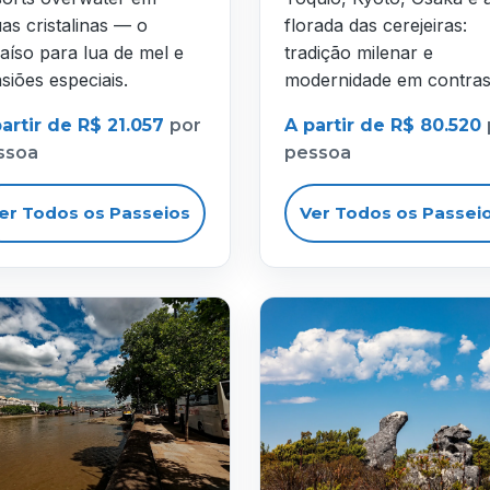
as cristalinas — o
florada das cerejeiras:
aíso para lua de mel e
tradição milenar e
siões especiais.
modernidade em contras
artir de R$ 21.057
por
A partir de R$ 80.520
ssoa
pessoa
er Todos os Passeios
Ver Todos os Passei