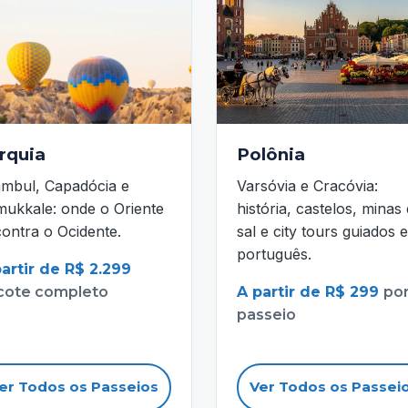
rquia
Polônia
ambul, Capadócia e
Varsóvia e Cracóvia:
ukkale: onde o Oriente
história, castelos, minas
ontra o Ocidente.
sal e city tours guiados 
português.
artir de R$ 2.299
cote completo
A partir de R$ 299
po
passeio
er Todos os Passeios
Ver Todos os Passei