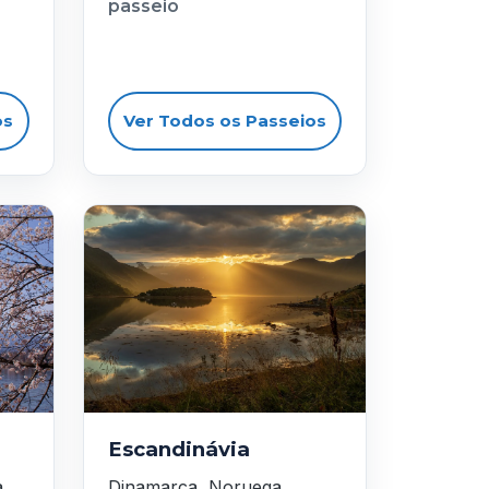
passeio
os
Ver Todos os Passeios
Escandinávia
a
Dinamarca, Noruega,