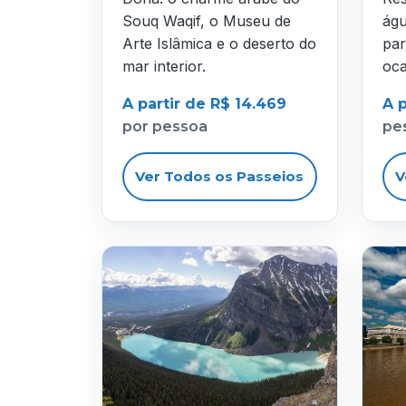
Souq Waqif, o Museu de
águ
Arte Islâmica e o deserto do
par
mar interior.
oca
A partir de R$ 14.469
A p
por pessoa
pe
Ver Todos os Passeios
V