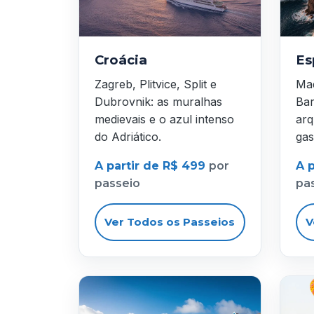
Croácia
Es
Zagreb, Plitvice, Split e
Mad
Dubrovnik: as muralhas
Bar
medievais e o azul intenso
arq
do Adriático.
gas
A partir de R$ 499
por
A 
passeio
pa
Ver Todos os Passeios
V