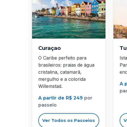
Curaçao
Tu
O Caribe perfeito para
Ist
brasileiros: praias de água
Pam
cristalina, catamarã,
enc
mergulho e a colorida
A p
Willemstad.
pa
A partir de R$ 249
por
passeio
Ver Todos os Passeios
V