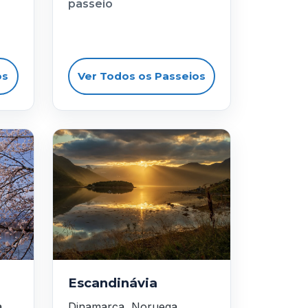
passeio
os
Ver Todos os Passeios
Escandinávia
a
Dinamarca, Noruega,