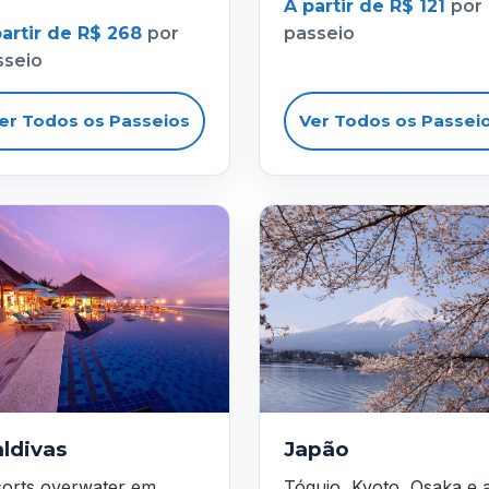
A partir de R$ 121
por
partir de R$ 268
por
passeio
sseio
er Todos os Passeios
Ver Todos os Passei
ldivas
Japão
orts overwater em
Tóquio, Kyoto, Osaka e 