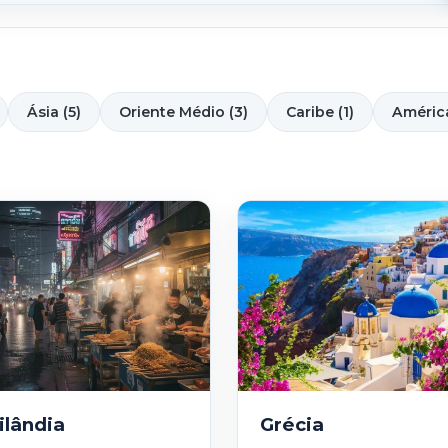
Ásia (5)
Oriente Médio (3)
Caribe (1)
América
ilândia
Grécia