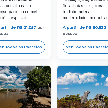
as cristalinas — o
florada das cerejeiras:
aíso para lua de mel e
tradição milenar e
siões especiais.
modernidade em contras
artir de R$ 21.057
por
A partir de R$ 80.520
ssoa
pessoa
er Todos os Passeios
Ver Todos os Passei