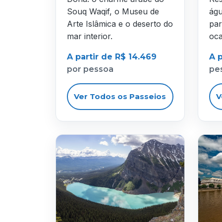
Souq Waqif, o Museu de
águ
Arte Islâmica e o deserto do
par
mar interior.
oca
A partir de R$ 14.469
A p
por pessoa
pe
Ver Todos os Passeios
V