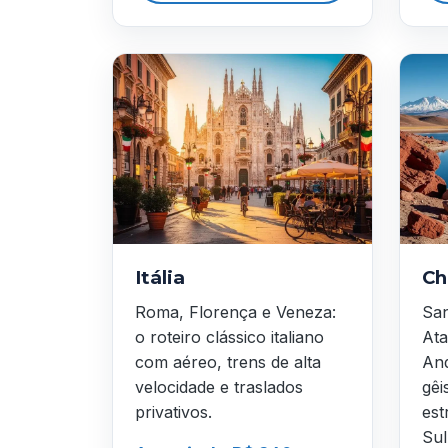
Itália
Ch
Roma, Florença e Veneza:
San
o roteiro clássico italiano
Ata
com aéreo, trens de alta
And
velocidade e traslados
gêi
privativos.
est
Sul