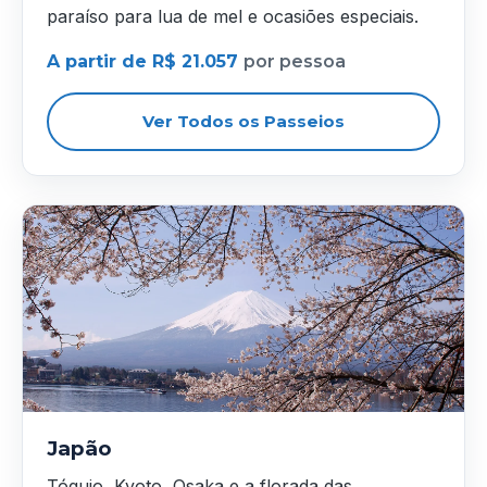
paraíso para lua de mel e ocasiões especiais.
A partir de R$ 21.057
por pessoa
Ver Todos os Passeios
Japão
Tóquio, Kyoto, Osaka e a florada das