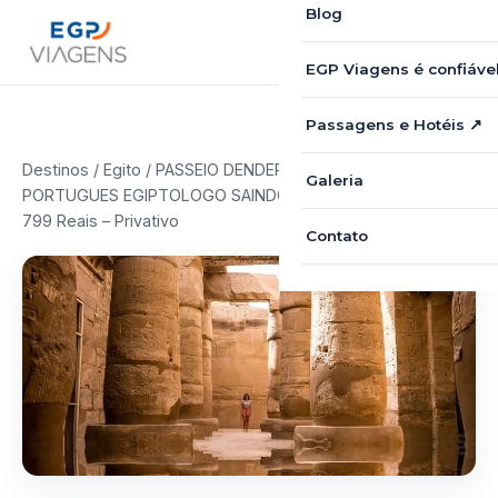
Blog
EGP Viagens é confiáve
Passagens e Hotéis ↗
Destinos
/
Egito
/ PASSEIO DENDERA E ABIDOS COM GUIA
Galeria
PORTUGUES EGIPTOLOGO SAINDO DE LUXOR a partir de
799 Reais – Privativo
Contato