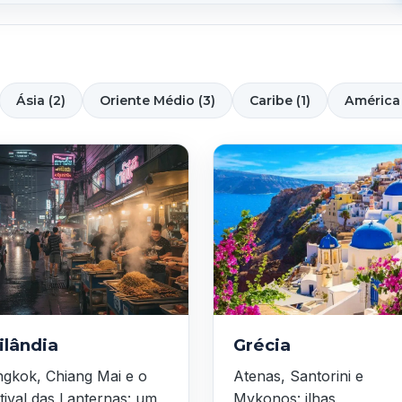
Ásia (2)
Oriente Médio (3)
Caribe (1)
América 
ilândia
Grécia
gkok, Chiang Mai e o
Atenas, Santorini e
tival das Lanternas: um
Mykonos: ilhas