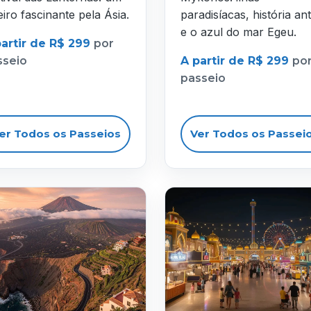
eiro fascinante pela Ásia.
paradisíacas, história ant
e o azul do mar Egeu.
partir de R$ 299
por
sseio
A partir de R$ 299
po
passeio
er Todos os Passeios
Ver Todos os Passei