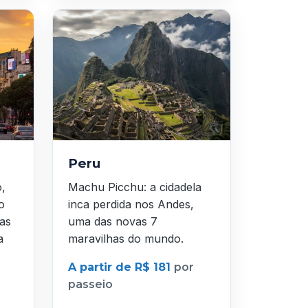
Peru
o,
Machu Picchu: a cidadela
o
inca perdida nos Andes,
as
uma das novas 7
a
maravilhas do mundo.
A partir de R$ 181
por
passeio