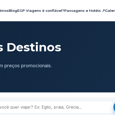
tinos
Blog
EGP Viagens é confiável?
Passagens e Hotéis ↗
Galer
s Destinos
m preços promocionais.