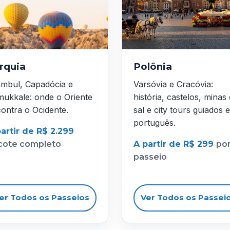
rquia
Polônia
ambul, Capadócia e
Varsóvia e Cracóvia:
ukkale: onde o Oriente
história, castelos, minas
ontra o Ocidente.
sal e city tours guiados 
português.
artir de R$ 2.299
cote completo
A partir de R$ 299
po
passeio
er Todos os Passeios
Ver Todos os Passei