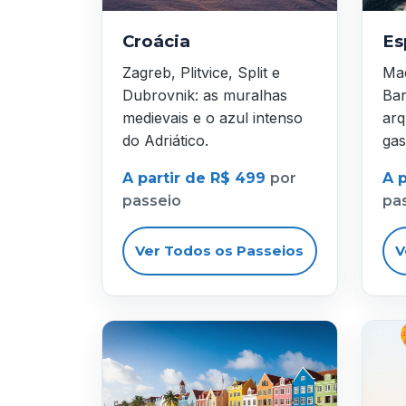
Croácia
Es
Zagreb, Plitvice, Split e
Mad
Dubrovnik: as muralhas
Bar
medievais e o azul intenso
arq
do Adriático.
gas
A partir de R$ 499
por
A 
passeio
pa
Ver Todos os Passeios
V