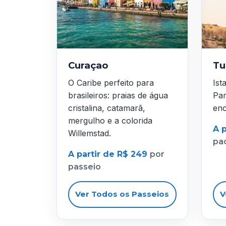
Curaçao
Tu
O Caribe perfeito para
Ist
brasileiros: praias de água
Pam
cristalina, catamarã,
enc
mergulho e a colorida
A p
Willemstad.
pa
A partir de R$ 249
por
passeio
Ver Todos os Passeios
V