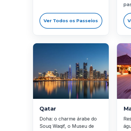
pa
Ver Todos os Passeios
V
Qatar
Ma
Doha: o charme árabe do
Res
Souq Waqif, o Museu de
águ