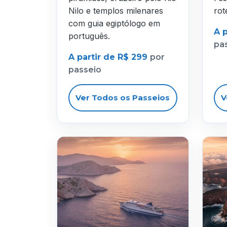
Nilo e templos milenares
rot
com guia egiptólogo em
A 
português.
pa
A partir de R$ 299
por
passeio
Ver Todos os Passeios
V