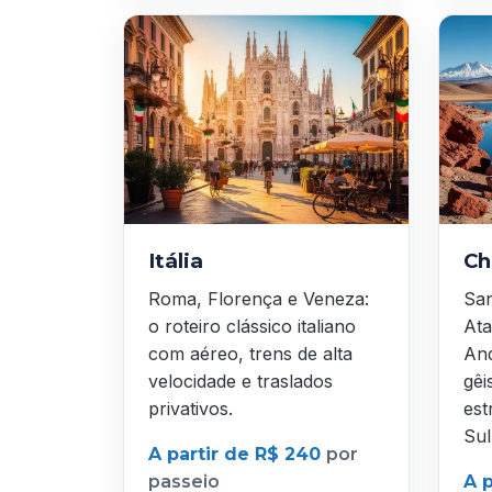
Itália
Ch
Roma, Florença e Veneza:
San
o roteiro clássico italiano
Ata
com aéreo, trens de alta
And
velocidade e traslados
gêi
privativos.
est
Sul
A partir de R$ 240
por
passeio
A 