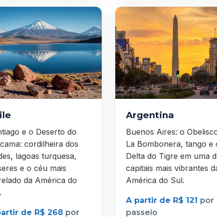
ile
Argentina
tiago e o Deserto do
Buenos Aires: o Obelisc
cama: cordilheira dos
La Bombonera, tango e 
es, lagoas turquesa,
Delta do Tigre em uma d
seres e o céu mais
capitais mais vibrantes d
relado da América do
América do Sul.
.
A partir de R$ 121
por
partir de R$ 268
por
passeio