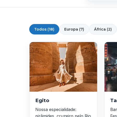
Todos (18)
Europa (7)
África (2)
Egito
Ta
Nossa especialidade:
Ban
pirâmides, cruzeiro pelo Rio
Fes