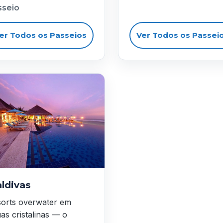
sseio
er Todos os Passeios
Ver Todos os Passei
ldivas
orts overwater em
as cristalinas — o