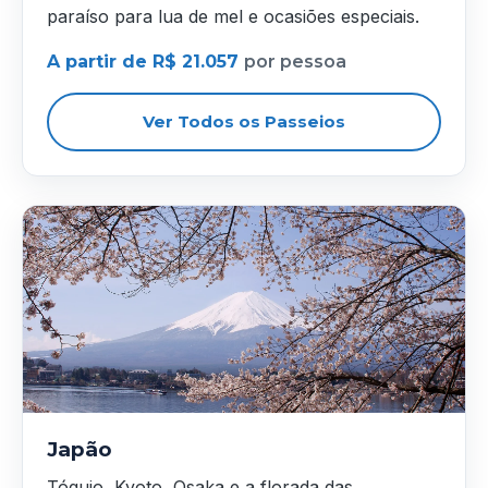
paraíso para lua de mel e ocasiões especiais.
A partir de R$ 21.057
por pessoa
Ver Todos os Passeios
Japão
Tóquio, Kyoto, Osaka e a florada das