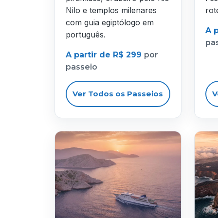
Nilo e templos milenares
rot
com guia egiptólogo em
A 
português.
pa
A partir de R$ 299
por
passeio
Ver Todos os Passeios
V