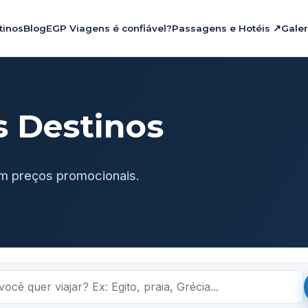
tinos
Blog
EGP Viagens é confiável?
Passagens e Hotéis ↗
Galer
s Destinos
m preços promocionais.