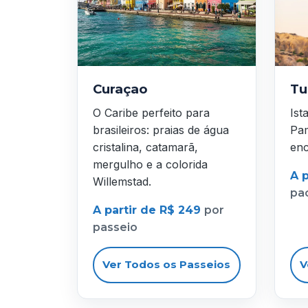
Curaçao
Tu
O Caribe perfeito para
Ist
brasileiros: praias de água
Pam
cristalina, catamarã,
enc
mergulho e a colorida
A p
Willemstad.
pa
A partir de R$ 249
por
passeio
Ver Todos os Passeios
V