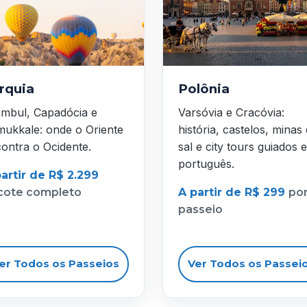
rquia
Polônia
ambul, Capadócia e
Varsóvia e Cracóvia:
ukkale: onde o Oriente
história, castelos, minas
ontra o Ocidente.
sal e city tours guiados 
português.
artir de R$ 2.299
cote completo
A partir de R$ 299
po
passeio
er Todos os Passeios
Ver Todos os Passei