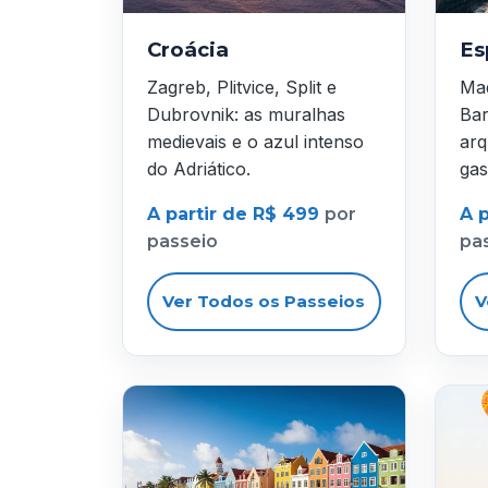
Croácia
Es
Zagreb, Plitvice, Split e
Mad
Dubrovnik: as muralhas
Bar
medievais e o azul intenso
arq
do Adriático.
gas
A partir de R$ 499
por
A 
passeio
pa
Ver Todos os Passeios
V