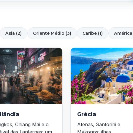
Ásia (2)
Oriente Médio (3)
Caribe (1)
América 
ilândia
Grécia
gkok, Chiang Mai e o
Atenas, Santorini e
tival das Lanternas: um
Mykonos: ilhas