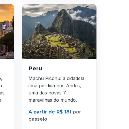
Peru
o,
Machu Picchu: a cidadela
o
inca perdida nos Andes,
as
uma das novas 7
a
maravilhas do mundo.
A partir de R$ 181
por
passeio