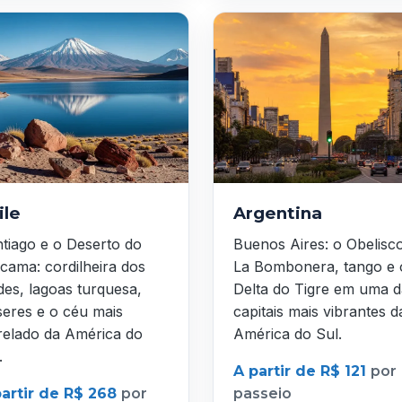
ile
Argentina
tiago e o Deserto do
Buenos Aires: o Obelisc
cama: cordilheira dos
La Bombonera, tango e 
es, lagoas turquesa,
Delta do Tigre em uma d
seres e o céu mais
capitais mais vibrantes d
relado da América do
América do Sul.
.
A partir de R$ 121
por
partir de R$ 268
por
passeio