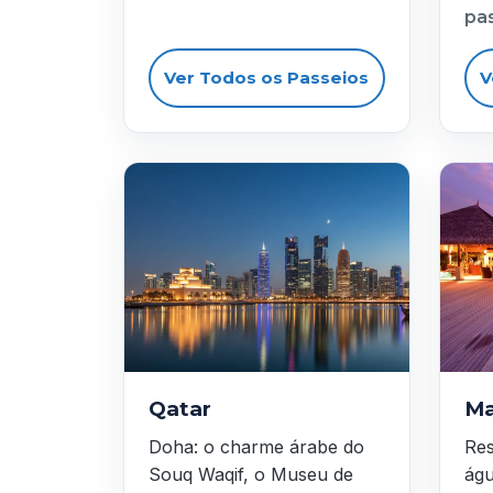
pa
Ver Todos os Passeios
V
Qatar
Ma
Doha: o charme árabe do
Res
Souq Waqif, o Museu de
águ