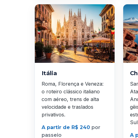
Itália
Ch
Roma, Florença e Veneza:
San
o roteiro clássico italiano
Ata
com aéreo, trens de alta
And
velocidade e traslados
gêi
privativos.
est
Sul
A partir de R$ 240
por
passeio
A 