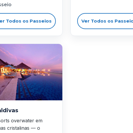
sseio
er Todos os Passeios
Ver Todos os Passei
ldivas
orts overwater em
as cristalinas — o