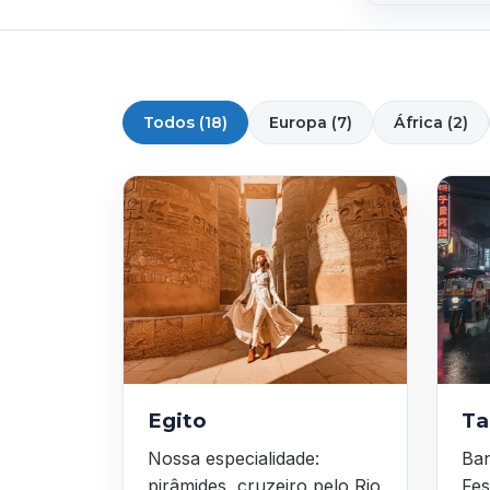
Todos (18)
Europa (7)
África (2)
Egito
Ta
Nossa especialidade:
Ban
pirâmides, cruzeiro pelo Rio
Fes