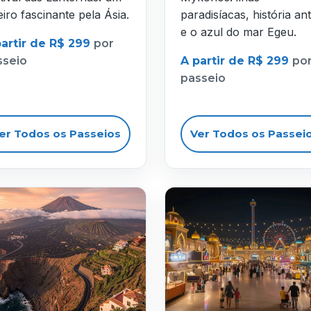
eiro fascinante pela Ásia.
paradisíacas, história ant
e o azul do mar Egeu.
partir de R$ 299
por
sseio
A partir de R$ 299
po
passeio
er Todos os Passeios
Ver Todos os Passei